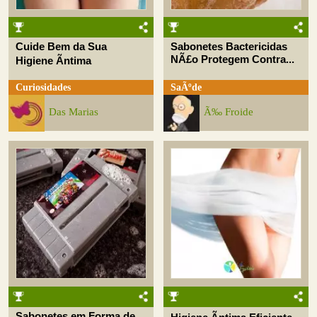
Cuide Bem da Sua
Sabonetes Bactericidas
NÃ£o Protegem Contra...
Higiene Ãntima
Curiosidades
SaÃºde
Das Marias
Ã‰ Froide
Sabonetes em Forma de