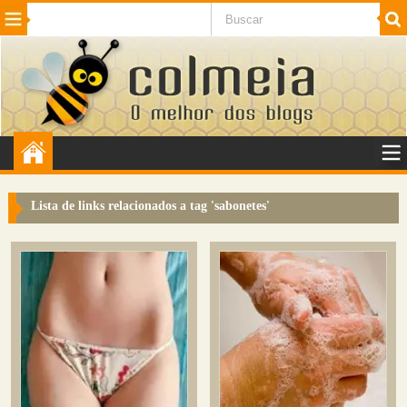
Beleza
Cinema e TV
Curiosidades
Esportes
Humor
Internet
Jogos
NotÃ­cias
Planeta
SaÃºde
Tecnologia
VeÃ­culos
Adulto
Sugerir Link
Lista de links relacionados a tag '
sabonetes
'
Adicionar Blog
Colmeia Exchange
Perguntas Frequentes
Sobre
Contato