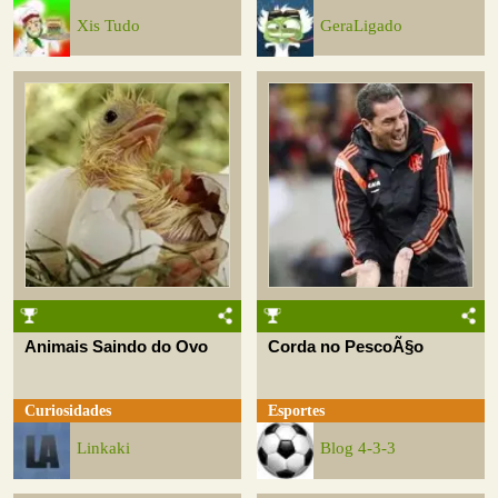
Xis Tudo
GeraLigado
Animais Saindo do Ovo
Corda no PescoÃ§o
Curiosidades
Esportes
Linkaki
Blog 4-3-3