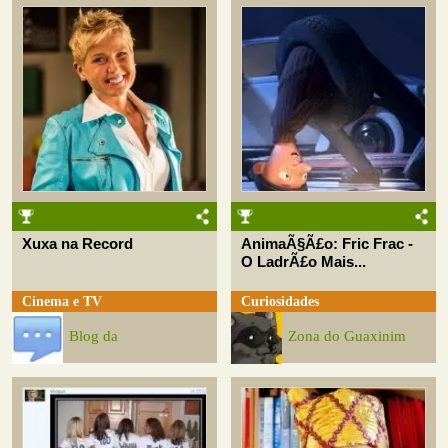
Xuxa na Record
AnimaÃ§Ã£o: Fric Frac -
O LadrÃ£o Mais...
Cinema e TV
Curiosidades
Blog da
Zona do Guaxinim