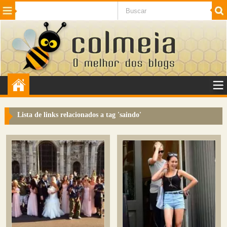
Beleza
Cinema e TV
Curiosidades
Esportes
Humor
Internet
Jogos
NotÃ­cias
Planeta
SaÃºde
Tecnologia
VeÃ­culos
Adulto
Sugerir Link
Lista de links relacionados a tag '
saindo
'
Adicionar Blog
Colmeia Exchange
Perguntas Frequentes
Sobre
Contato