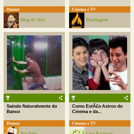
Humor
Cinema e TV
Blog do Veio
Flambagem
Saindo Naturalmente do
Como EstÃ£o Astros do
Banco
Cinema e da...
Humor
Cinema e TV
YouToba
Cine Racional