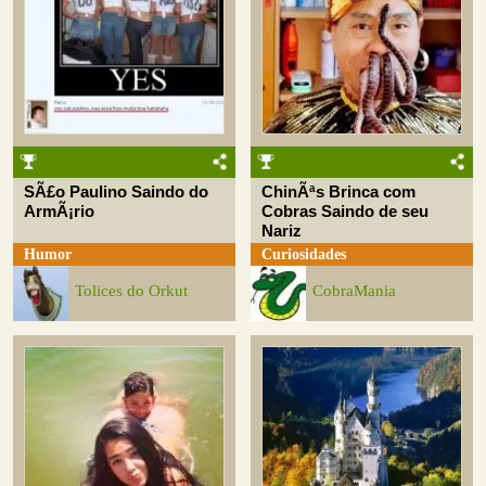
SÃ£o Paulino Saindo do
ChinÃªs Brinca com
ArmÃ¡rio
Cobras Saindo de seu
Nariz
Humor
Curiosidades
Tolices do Orkut
CobraMania