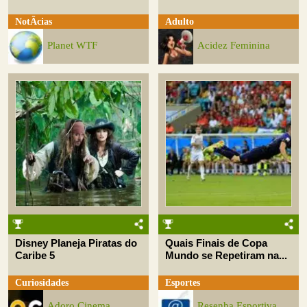
NotÃ­cias
Adulto
Planet WTF
Acidez Feminina
Disney Planeja Piratas do
Quais Finais de Copa
Caribe 5
Mundo se Repetiram na...
Curiosidades
Esportes
Adoro Cinema
Resenha Esportiva