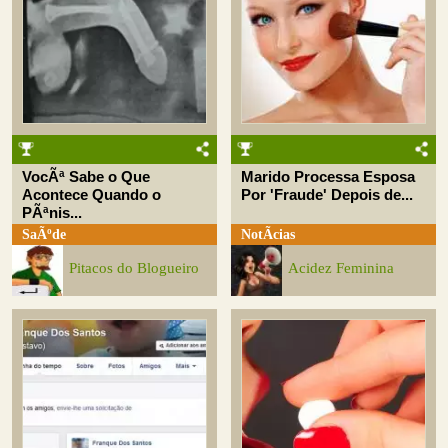
VocÃª Sabe o Que
Marido Processa Esposa
Acontece Quando o
Por 'Fraude' Depois de...
PÃªnis...
SaÃºde
NotÃ­cias
Pitacos do Blogueiro
Acidez Feminina