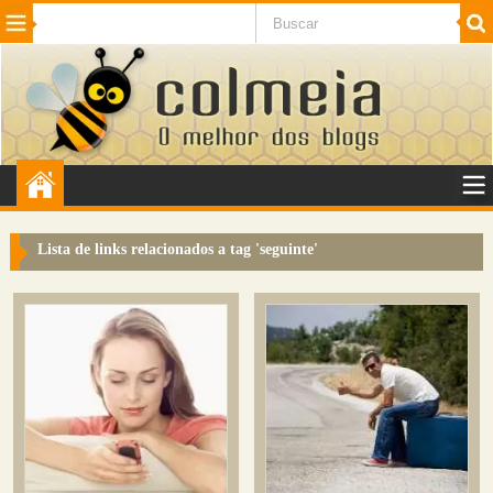
Beleza
Cinema e TV
Curiosidades
Esportes
Humor
Internet
Jogos
NotÃ­cias
Planeta
SaÃºde
Tecnologia
VeÃ­culos
Adulto
Sugerir Link
Lista de links relacionados a tag '
seguinte
'
Adicionar Blog
Colmeia Exchange
Perguntas Frequentes
Sobre
Contato