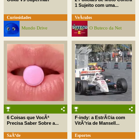
1 Sujeito com uma...
Curiosidades
VeÃ­culos
Mundo Drive
O Buteco da Net
6 Coisas que VocÃª
F-indy: a EstrÃ©ia com
Precisa Saber Sobre a...
VitÃ³ria de Mansell...
SaÃºde
Esportes