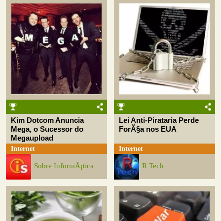
Kim Dotcom Anuncia
Lei Anti-Pirataria Perde
Mega, o Sucessor do
ForÃ§a nos EUA
Megaupload
Internet
Internet
Sobre InformÃ¡tica
R Tech