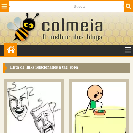
Beleza
Cinema e TV
Curiosidades
Esportes
Humor
Internet
Jogos
NotÃ­cias
Planeta
SaÃºde
Tecnologia
VeÃ­culos
Adulto
Sugerir Link
Lista de links relacionados a tag '
sopa
'
Adicionar Blog
Colmeia Exchange
Perguntas Frequentes
Sobre
Contato