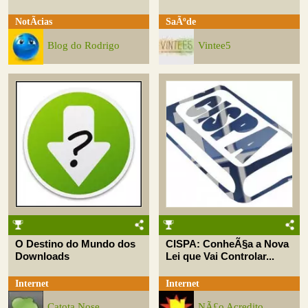
NotÃ­cias
SaÃºde
Blog do Rodrigo
Vintee5
O Destino do Mundo dos
CISPA: ConheÃ§a a Nova
Downloads
Lei que Vai Controlar...
Internet
Internet
Catota Nose
NÃ£o Acredito