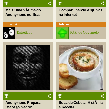
Mais Uma VÃ­tima do
Compartilhando Arquivos
Anonymous no Brasil
na Internet
Internet
Internet
Entretidoo
PÃ© de Cogumelo
Anonymous Prepara
Sopa de Cebola: HistÃ³ria
'MarÃ§o Negro'
e Receita