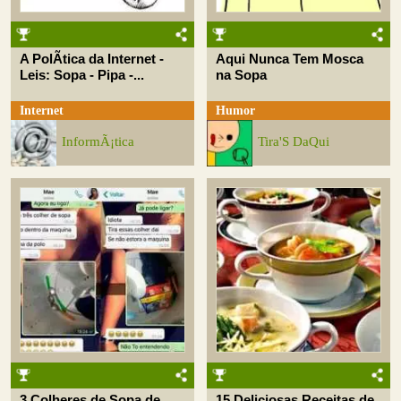
A PolÃ­tica da Internet -
Aqui Nunca Tem Mosca
Leis: Sopa - Pipa -...
na Sopa
Internet
Humor
InformÃ¡tica
Tira'S DaQui
3 Colheres de Sopa de
15 Deliciosas Receitas de