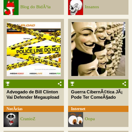
Blog do BidÃ³ia
Insanos
Advogado de Bill Clinton
Guerra CibernÃ©tica JÃ¡
Vai Defender Megaupload
Pode Ter ComeÃ§ado
NotÃ­cias
Internet
CranioZ
Oopa