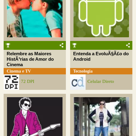
Relembre as Maiores
Entenda a EvoluÃ§Ã£o do
HistÃ³rias de Amor do
Android
Cinema
Cinema e TV
Tecnologia
72 DPI
Celular Direto