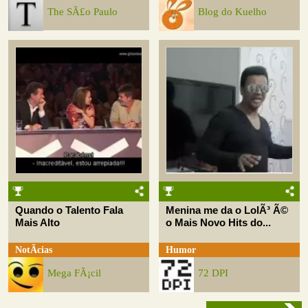
The SÃ£o Paulo
Blog do Kuelho
Quando o Talento Fala
Menina me da o LolÃ³ Ã©
Mais Alto
o Mais Novo Hits do...
NotÃ­cias
Humor
Mega FÃ¡cil
72 DPI