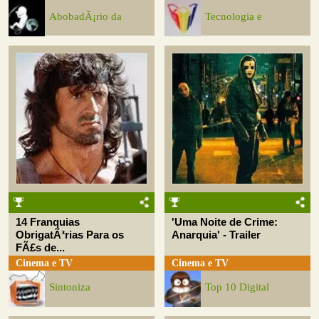
AbobadÃ¡rio da
Tecnologia e
14 Franquias
'Uma Noite de Crime:
ObrigatÃ³rias Para os
Anarquia' - Trailer
FÃ£s de...
Cinema e TV
Cinema e TV
Sintoniza
Top 10 Digital