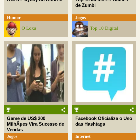
de Zumbi
Humor
Jogos
O Loxa
Top 10 Digital
Game de US$ 200
Facebook Oficializa o Uso
MilhÃµes Vira Sucesso de
das Hashtags
Vendas
Jogos
Internet