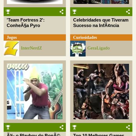
'Team Fortress 2':
Celebridades que Tiveram
ConheÃ§a Pyro
Sucesso na InfÃ¢ncia
Jogos
Curiosidades
InterNerdZ
GeraLigado
Ã‰ o Playboy do BonÃ©
Top 10 Melhores Games