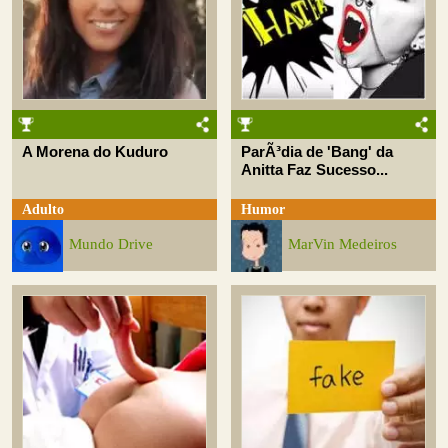
A Morena do Kuduro
ParÃ³dia de 'Bang' da
Anitta Faz Sucesso...
Adulto
Humor
Mundo Drive
MarVin Medeiros