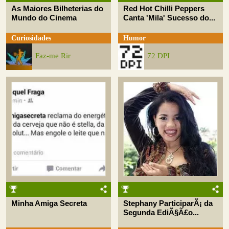
As Maiores Bilheterias do
Red Hot Chilli Peppers
Mundo do Cinema
Canta 'Mila' Sucesso do...
Curiosidades
Humor
Faz-me Rir
72 DPI
Minha Amiga Secreta
Stephany ParticiparÃ¡ da
Segunda EdiÃ§Ã£o...