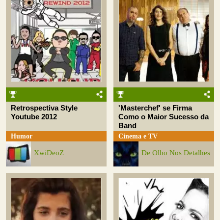
Retrospectiva Style
'Masterchef' se Firma
Youtube 2012
Como o Maior Sucesso da
Band
Humor
Cinema e TV
XwiDeoZ
De Olho Nos Detalhes