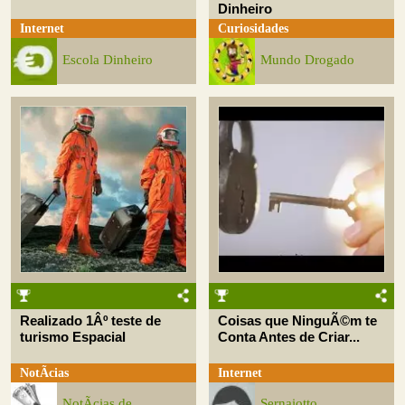
Dinheiro
Internet
Curiosidades
Escola Dinheiro
Mundo Drogado
Realizado 1Âº teste de
Coisas que NinguÃ©m te
turismo Espacial
Conta Antes de Criar...
NotÃ­cias
Internet
NotÃ­cias de
Sernaiotto