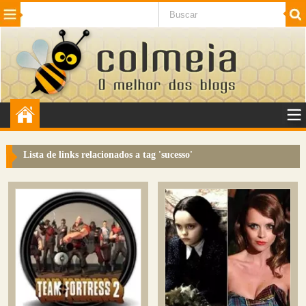
Beleza
Cinema e TV
Curiosidades
Esportes
Humor
Internet
Jogos
NotÃ­cias
Planeta
SaÃºde
Tecnologia
VeÃ­culos
Adulto
Sugerir Link
Lista de links relacionados a tag '
sucesso
'
Adicionar Blog
Colmeia Exchange
Perguntas Frequentes
Sobre
Contato