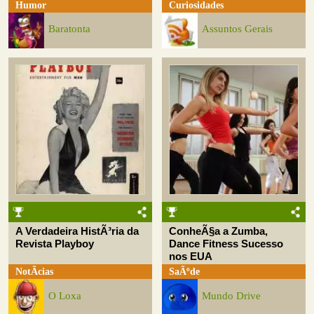
Humor
Curiosidades
Baratonta
Assuntos Gerais
A Verdadeira HistÃ³ria da
ConheÃ§a a Zumba,
Revista Playboy
Dance Fitness Sucesso
nos EUA
NotÃ­cias
SaÃºde
O Loxa
Mundo Drive