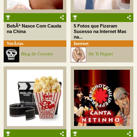
BebÃª Nasce Com Cauda
5 Fotos que Fizeram
na China
Sucesso na Internet Mas
na...
NotÃ­cias
Internet
Blog do Coveiro
Ah Ti Peguei