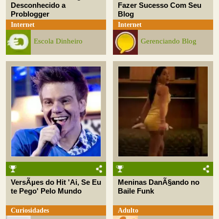
Desconhecido a
Fazer Sucesso Com Seu
Problogger
Blog
Internet
Internet
Escola Dinheiro
Gerenciando Blog
VersÃµes do Hit 'Ai, Se Eu
Meninas DanÃ§ando no
te Pego' Pelo Mundo
Baile Funk
Curiosidades
Adulto