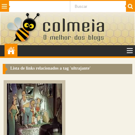
Beleza
Cinema e TV
Curiosidades
Esportes
Humor
Internet
Jogos
NotÃ­cias
Planeta
SaÃºde
Tecnologia
VeÃ­culos
Adulto
Sugerir Link
Lista de links relacionados a tag '
ultrajante
'
Adicionar Blog
Colmeia Exchange
Perguntas Frequentes
Sobre
Contato