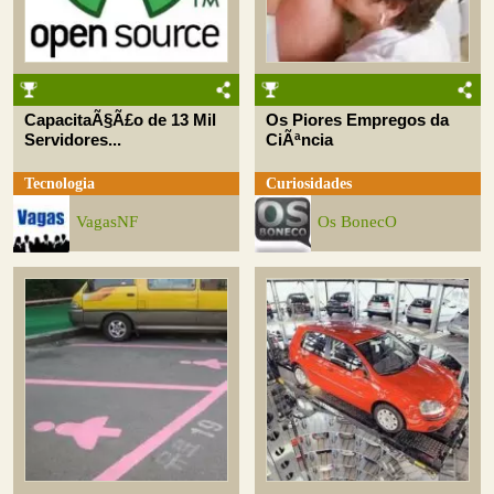
CapacitaÃ§Ã£o de 13 Mil
Os Piores Empregos da
Servidores...
CiÃªncia
Tecnologia
Curiosidades
VagasNF
Os BonecO