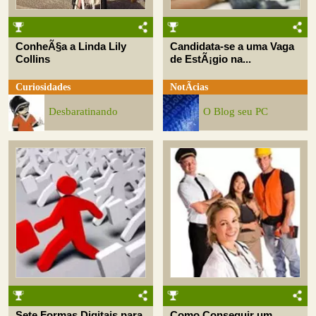
ConheÃ§a a Linda Lily
Candidata-se a uma Vaga
Collins
de EstÃ¡gio na...
Curiosidades
NotÃ­cias
Desbaratinando
O Blog seu PC
Sete Formas Digitais para
Como Conseguir um