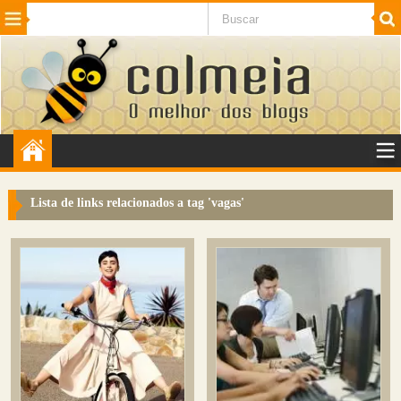
Beleza
Cinema e TV
Curiosidades
Esportes
Humor
Internet
Jogos
NotÃ­cias
Planeta
SaÃºde
Tecnologia
VeÃ­culos
Adulto
Sugerir Link
Lista de links relacionados a tag '
vagas
'
Adicionar Blog
Colmeia Exchange
Perguntas Frequentes
Sobre
Contato