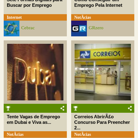
Buscar por Emprego
Emprego Pela Internet
Internet
NotÃ­cias
Cebrac
GRzero
Tente Vagas de Emprego
Correios AbrirÃ£o
em Dubai e Viva as...
Concurso Para Preencher
2...
NotÃ­cias
NotÃ­cias