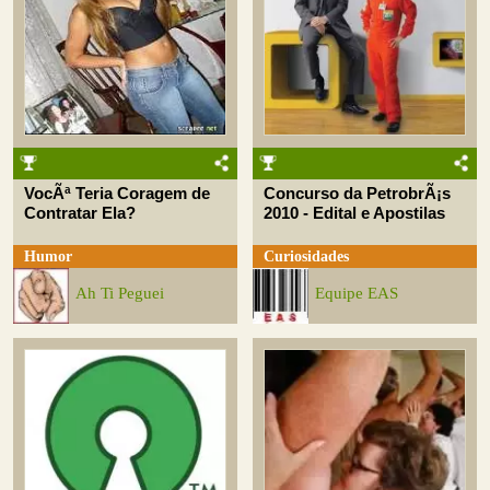
VocÃª Teria Coragem de
Concurso da PetrobrÃ¡s
Contratar Ela?
2010 - Edital e Apostilas
Humor
Curiosidades
Ah Ti Peguei
Equipe EAS