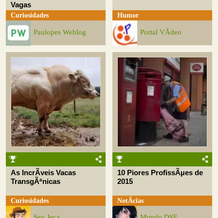
Vagas
Curiosidades
Humor
Paulopes Weblog
Portal VÃ­deo
As IncrÃ­veis Vacas
10 Piores ProfissÃµes de
TransgÃªnicas
2015
Curiosidades
NotÃ­cias
Seu Jeca
Mundo DSE