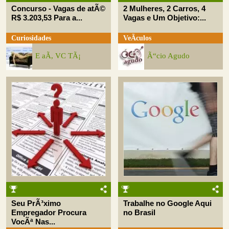
Concurso - Vagas de atÃ©
2 Mulheres, 2 Carros, 4
R$ 3.203,53 Para a...
Vagas e Um Objetivo:...
Curiosidades
VeÃ­culos
E aÃ­, VC TÃ¡
Ã“cio Agudo
Seu PrÃ³ximo
Trabalhe no Google Aqui
Empregador Procura
no Brasil
VocÃª Nas...