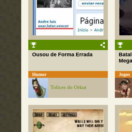
Ousou de Forma Errada
Bata
Meg
Humor
Jogos
Tolices do Orkut