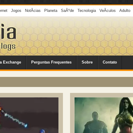
ernet
Jogos
NotÃ­cias
Planeta
SaÃºde
Tecnologia
VeÃ­culos
Adulto
a Exchange
Perguntas Frequentes
Sobre
Contato