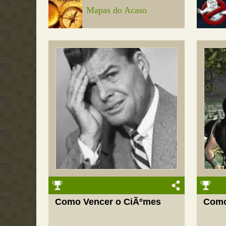
Mapas do Acaso
Como Vencer o CiÃºmes
Como