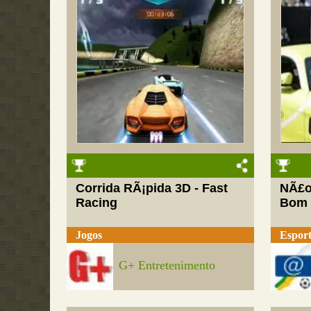
Corrida RÃ¡pida 3D - Fast
NÃ£o
Racing
Bom
Jogos
Esport
G+ Entretenimento