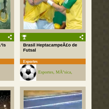
³is
Brasil HeptacampeÃ£o de
Futsal
Esportes
Esportes, MÃºsica,