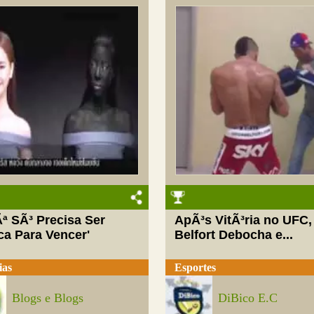
ª SÃ³ Precisa Ser
ApÃ³s VitÃ³ria no UFC,
ca Para Vencer'
Belfort Debocha e...
ias
Esportes
Blogs e Blogs
DiBico E.C