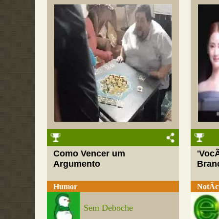
Como Vencer um
'VocÃ
Argumento
Bran
Humor
NotÃ­c
Sem Deboche