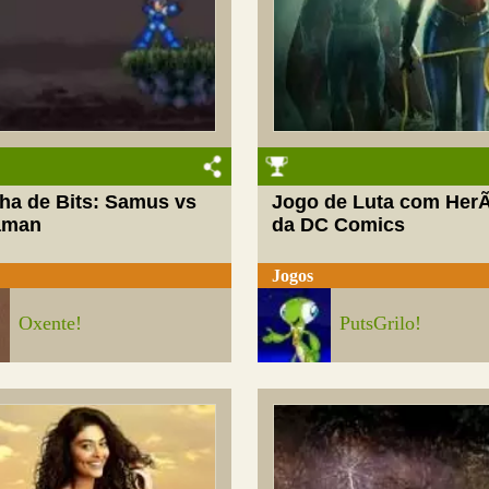
lha de Bits: Samus vs
Jogo de Luta com HerÃ
aman
da DC Comics
Jogos
Oxente!
PutsGrilo!