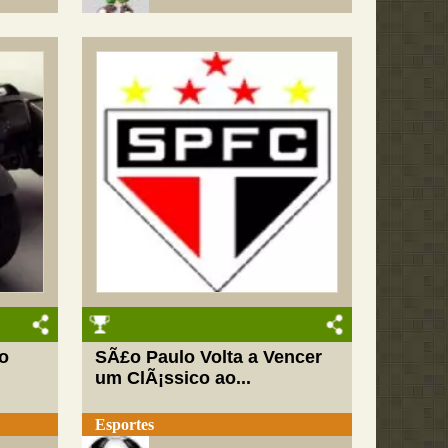
 o
SÃ£o Paulo Volta a Vencer
um ClÃ¡ssico ao...
Esportes