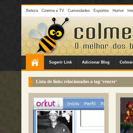
Beleza
Cinema e TV
Curiosidades
Esportes
Humor
Int
Sugerir Link
Adicionar Blog
Colmei
Lista de links relacionados a tag '
vencer
'