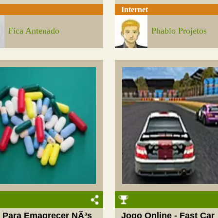
Internet
Fica Antenado
Phablo Projetos
 Para Emagrecer NÃ³s
Jogo Online - Fast Car