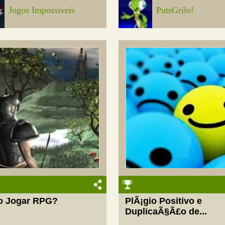
Jogos Impossiveis
PutsGrilo!
 Jogar RPG?
PlÃ¡gio Positivo e
DuplicaÃ§Ã£o de...