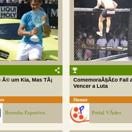
 Ã© um Kia, Mas TÃ¡
ComemoraÃ§Ã£o Fail 
Vencer a Luta
es
Humor
Resenha Esportiva
Portal VÃ­deo