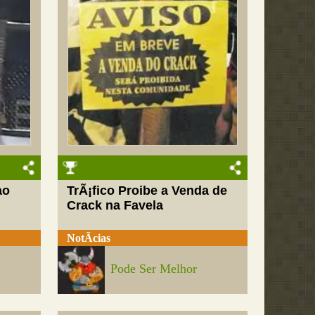
ao
TrÃ¡fico Proibe a Venda de
Crack na Favela
NotÃ­cias
Pode Ser Melhor