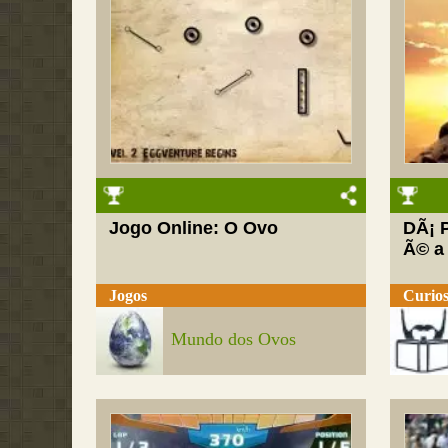
Jogo Online: O Ovo
DÃ¡ 
Ã© a
Jogos
Curios
Mundo dos Ovos