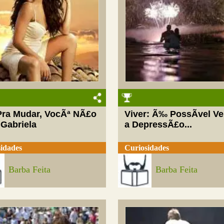
Pra Mudar, VocÃª NÃ£o
Viver: Ã‰ PossÃ­vel V
 Gabriela
a DepressÃ£o...
idades
Curiosidades
Barba Feita
Barba Feita