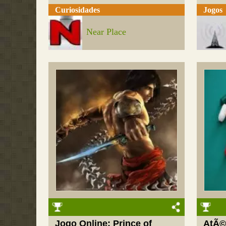
Curiosidades
Jogos
Near Place
Jogo Online: Prince of
AtÃ©