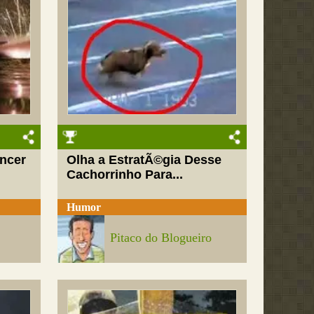
encer
Olha a EstratÃ©gia Desse
Cachorrinho Para...
Humor
Pitaco do Blogueiro