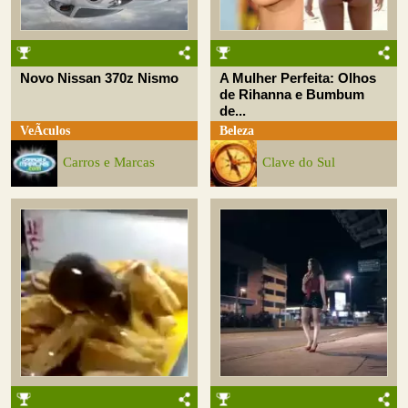
Novo Nissan 370z Nismo
A Mulher Perfeita: Olhos
de Rihanna e Bumbum
de...
VeÃ­culos
Beleza
Carros e Marcas
Clave do Sul