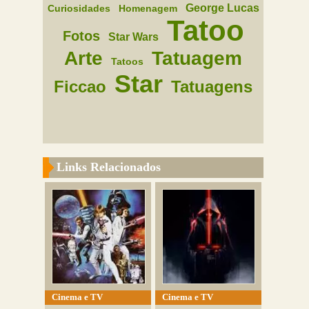
George Lucas
Curiosidades
Homenagem
Tatoo
Fotos
Star Wars
Arte
Tatuagem
Tatoos
Star
Ficcao
Tatuagens
Links Relacionados
Cinema e TV
Cinema e TV