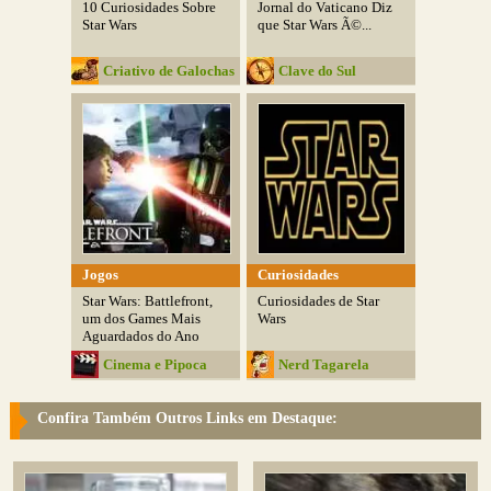
10 Curiosidades Sobre
Jornal do Vaticano Diz
Star Wars
que Star Wars Ã©...
Criativo de Galochas
Clave do Sul
Jogos
Curiosidades
Star Wars: Battlefront,
Curiosidades de Star
um dos Games Mais
Wars
Aguardados do Ano
Cinema e Pipoca
Nerd Tagarela
Confira Também Outros Links em Destaque: