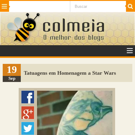
Beleza
Cinema e TV
Curiosidades
Esportes
Humor
Internet
Jogos
NotÃ­cias
Planeta
SaÃºde
Tecnologia
VeÃ­culos
Adulto
Sugerir Link
19
Tatuagens em Homenagem a Star Wars
Adicionar Blog
Sep
Colmeia Exchange
Perguntas Frequentes
Sobre
Contato