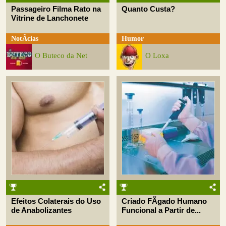
Passageiro Filma Rato na
Quanto Custa?
Vitrine de Lanchonete
NotÃ­cias
Humor
O Buteco da Net
O Loxa
Efeitos Colaterais do Uso
Criado FÃ­gado Humano
de Anabolizantes
Funcional a Partir de...