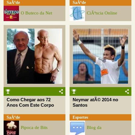
SaÃºde
SaÃºde
O Buteco da Net
CiÃªncia Online
Como Chegar aos 72
Neymar atÃ© 2014 no
Anos Com Este Corpo
Santos
SaÃºde
Esportes
Pipoca de Bits
Blog da