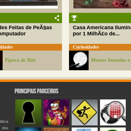
des Feitas de PeÃ§as
Casa Americana Ilumi
omputador
por 1 MilhÃ£o de...
idades
Curiosidades
Pipoca de Bits
Mentes Imundas e
lica
s dos