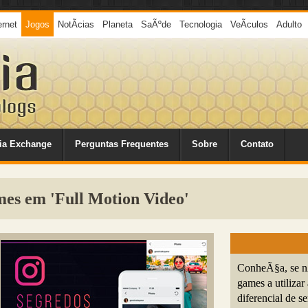
ernet
Jogos
NotÃ­cias
Planeta
SaÃºde
Tecnologia
VeÃ­culos
Adulto
ia Exchange
Perguntas Frequentes
Sobre
Contato
mes em 'Full Motion Video'
ConheÃ§a, se nÃ
games a utiliza
diferencial de s