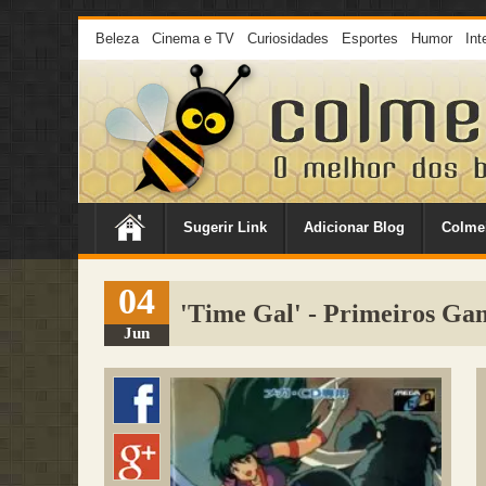
Beleza
Cinema e TV
Curiosidades
Esportes
Humor
Int
Sugerir Link
Adicionar Blog
Colme
04
'Time Gal' - Primeiros Ga
Jun