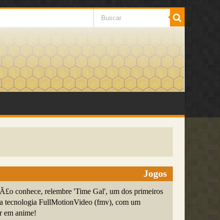
Jogos
£o conhece, relembre 'Time Gal', um dos primeiros
r a tecnologia FullMotionVideo (fmv), com um
er em anime!