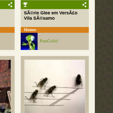
SÃ©rie Glee em VersÃ£o
Vila SÃ©samo
Humor
PutsGrilo!