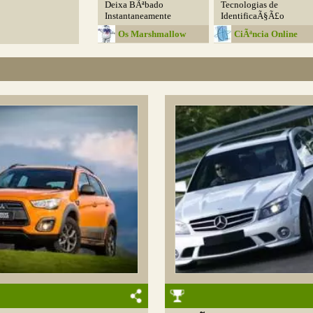
Deixa BÃªbado
Tecnologias de
Instantaneamente
IdentificaÃ§Ã£o
Os Marshmallow
CiÃªncia Online