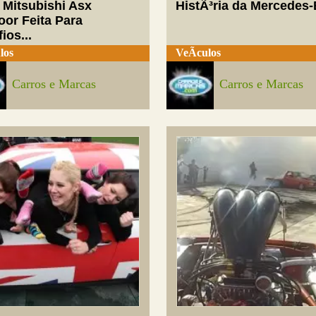
 Mitsubishi Asx
HistÃ³ria da Mercedes
oor Feita Para
ios...
los
VeÃ­culos
Carros e Marcas
Carros e Marcas