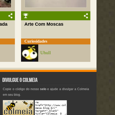
nada
Arte Com Moscas
Curiosidades
Uhull
Copie o código do nosso
selo
e ajude a divulgar a Colmeia
em seu blog.