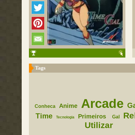
Tags
Arcade
G
Anime
Conheca
Re
Time
Primeiros
Gal
Tecnologia
Utilizar