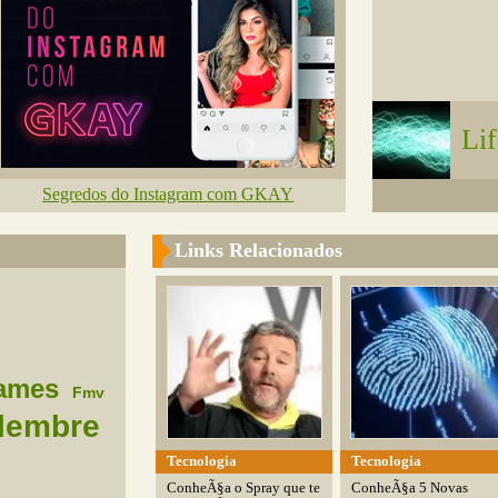
Li
Segredos do Instagram com GKAY
Links Relacionados
ames
Fmv
lembre
Tecnologia
Tecnologia
ConheÃ§a o Spray que te
ConheÃ§a 5 Novas