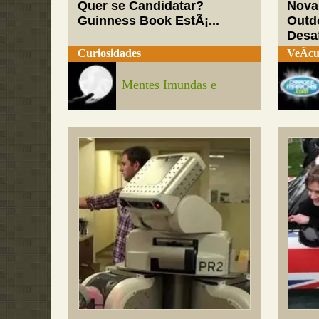
Quer se Candidatar?
Nova
Guinness Book EstÃ¡...
Outd
Desaf
Curiosidades
VeÃ­cu
Mentes Imundas e