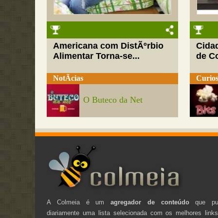
Americana com DistÃºrbio
Cida
Alimentar Torna-se...
de C
NotÃ­cias
Curios
O Buteco da Net
A Colmeia é um
agregador de conteúdo
que pub
diariamente uma lista selecionada com os melhores link