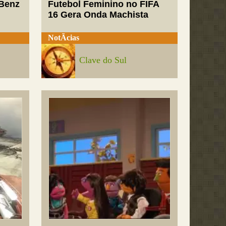
-Benz
Futebol Feminino no FIFA
16 Gera Onda Machista
NotÃ­cias
Clave do Sul