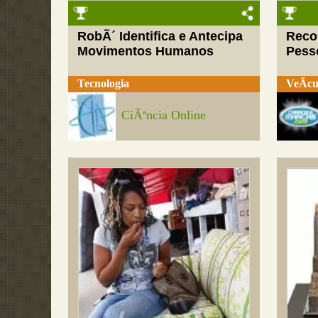
RobÃ´ Identifica e Antecipa
Reco
Movimentos Humanos
Pess
Tecnologia
VeÃ­cu
CiÃªncia Online