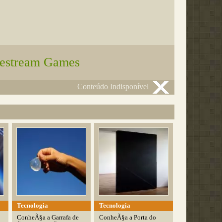
festream Games
Conteúdo Indisponível
Tecnologia
Tecnologia
ConheÃ§a a Garrafa de
ConheÃ§a a Porta do