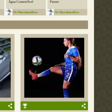
Ãgua ComestÃ­vel
Futuro
Os Marshmallow
Os Marshmallow