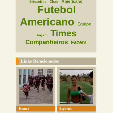
Americano
Chao
Brincadeira
Futebol
Americano
Equipe
Times
Jogam
Companheiros
Fazem
Links Relacionados
Humor
Esportes