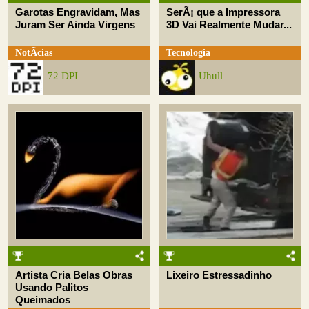
Garotas Engravidam, Mas
SerÃ¡ que a Impressora
Juram Ser Ainda Virgens
3D Vai Realmente Mudar...
NotÃ­cias
Tecnologia
72 DPI
Uhull
Artista Cria Belas Obras
Lixeiro Estressadinho
Usando Palitos
Queimados