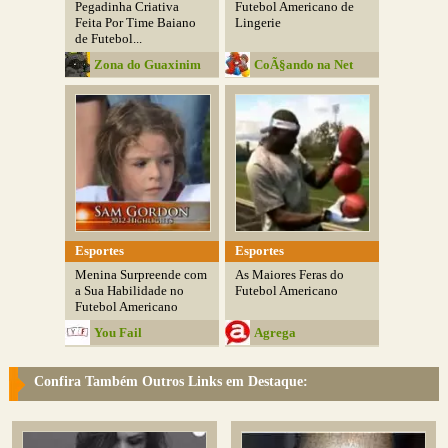
Pegadinha Criativa
Futebol Americano de
Feita Por Time Baiano
Lingerie
de Futebol...
Zona do Guaxinim
CoÃ§ando na Net
Esportes
Esportes
Menina Surpreende com
As Maiores Feras do
a Sua Habilidade no
Futebol Americano
Futebol Americano
You Fail
Agrega
Confira Também Outros Links em Destaque: