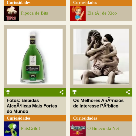
Curiosidades
Curiosidades
Pipoca de Bits
Ela tÃ¡ de Xico
Fotos: Bebidas
Os Melhores AnÃºncios
AlcoÃ³licas Mais Fortes
de Interesse PÃºblico
do Mundo
Curiosidades
Curiosidades
PutsGrilo!
O Buteco da Net