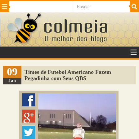
Beleza
Cinema e TV
Curiosidades
Esportes
Humor
Internet
Jogos
NotÃ­cias
Planeta
SaÃºde
Tecnologia
VeÃ­culos
Adulto
Sugerir Link
09
Times de Futebol Americano Fazem
Pegadinha com Seus QBS
Adicionar Blog
Jan
Colmeia Exchange
Perguntas Frequentes
Sobre
Contato