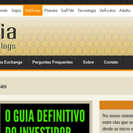
ernet
Jogos
NotÃ­cias
Planeta
SaÃºde
Tecnologia
VeÃ­culos
Adulto
ia Exchange
Perguntas Frequentes
Sobre
Contato
as
No nosso sistem
entre elas que
desde as micro 