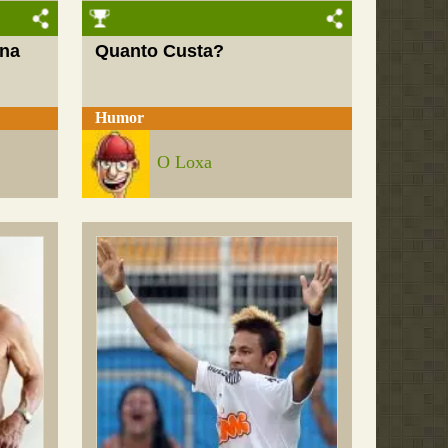
 na
Quanto Custa?
Humor
O Loxa