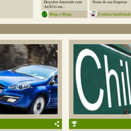
Descobre Asteroide com
Nome de sua Empresa
AnÃ©is em...
Blogs e Blogs
Frutilau Inutilidade