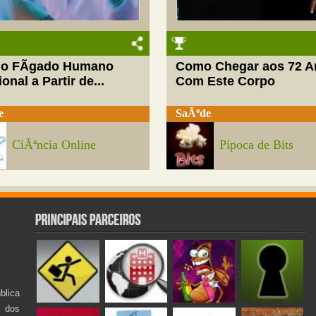
do FÃ­gado Humano
Como Chegar aos 72 A
onal a Partir de...
Com Este Corpo
e
SaÃºde
CiÃªncia Online
Pipoca de Bits
lica
s dos