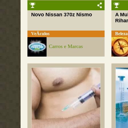
Novo Nissan 370z Nismo
A Mul
Riha
VeÃ­culos
Beleza
Carros e Marcas