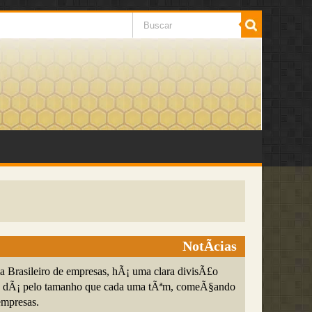
NotÃ­cias
a Brasileiro de empresas, hÃ¡ uma clara divisÃ£o
 se dÃ¡ pelo tamanho que cada uma tÃªm, comeÃ§ando
empresas.