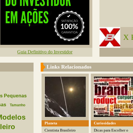
X 
Guia Definitivo do Investidor
Links Relacionados
s Pequenas
sas
Tamanho
Modelos
Planeta
Curiosidades
leiro
Cientista Brasileiro
Dicas para Escolher o