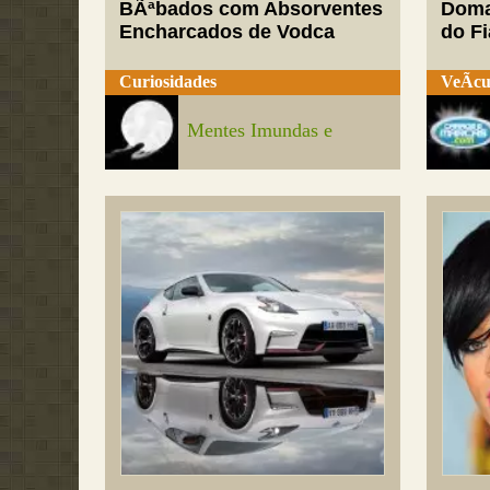
BÃªbados com Absorventes
Doma
Encharcados de Vodca
do Fi
Curiosidades
VeÃ­cu
Mentes Imundas e