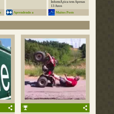
InformÃ¡tica tem Apenas
13 Anos
s
Aprendendo a
Muitos Posts
Administrar