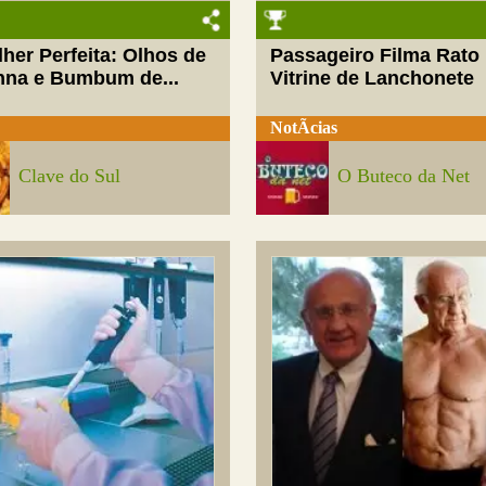
her Perfeita: Olhos de
Passageiro Filma Rato
nna e Bumbum de...
Vitrine de Lanchonete
NotÃ­cias
Clave do Sul
O Buteco da Net