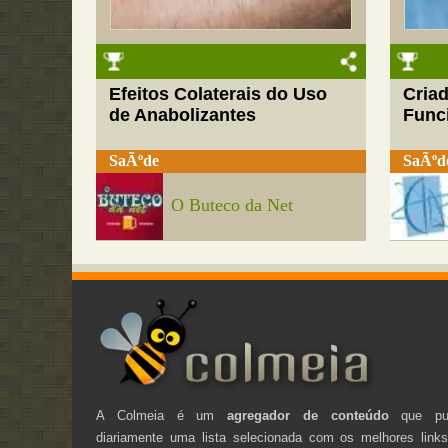
Efeitos Colaterais do Uso
Cria
de Anabolizantes
Funci
SaÃºde
SaÃºd
O Buteco da Net
A Colmeia é um
agregador de conteúdo
que pub
diariamente uma lista selecionada com os melhores link