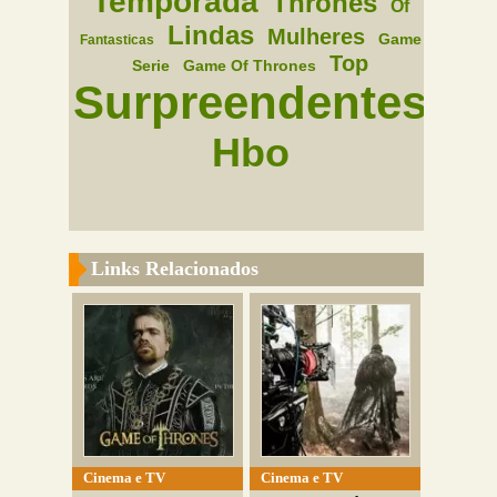
Temporada
Thrones
Of
Lindas
Mulheres
Game
Fantasticas
Top
Serie
Game Of Thrones
Surpreendentes
Hbo
Links Relacionados
Cinema e TV
Cinema e TV