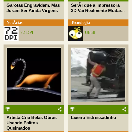
Garotas Engravidam, Mas
SerÃ¡ que a Impressora
Juram Ser Ainda Virgens
3D Vai Realmente Mudar...
NotÃ­cias
Tecnologia
72 DPI
Uhull
Artista Cria Belas Obras
Lixeiro Estressadinho
Usando Palitos
Queimados