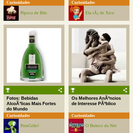
Curiosidades
Curiosidades
Pipoca de Bits
Ela tÃ¡ de Xico
Fotos: Bebidas
Os Melhores AnÃºncios
AlcoÃ³licas Mais Fortes
de Interesse PÃºblico
do Mundo
Curiosidades
Curiosidades
PutsGrilo!
O Buteco da Net