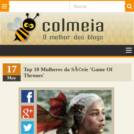
Beleza
Cinema e TV
Curiosidades
Esportes
Humor
Internet
Jogos
NotÃ­cias
Planeta
SaÃºde
Tecnologia
VeÃ­culos
Adulto
Sugerir Link
17
Top 10 Mulheres da SÃ©rie 'Game Of
Thrones'
Adicionar Blog
May
Colmeia Exchange
Perguntas Frequentes
Sobre
Contato