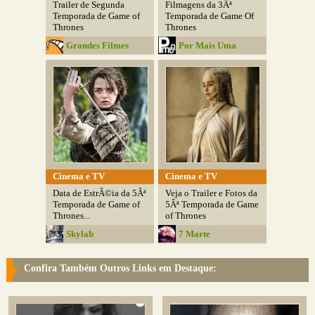
Trailer de Segunda
Filmagens da 3Âª
Temporada de Game of
Temporada de Game Of
Thrones
Thrones
Grandes Filmes
Por Mais Uma
Cinema e TV
Cinema e TV
Data de EstrÃ©ia da 5Âª
Veja o Trailer e Fotos da
Temporada de Game of
5Âª Temporada de Game
Thrones...
of Thrones
Skylab
7 Marte
Confira Também Outros Links em Destaque: