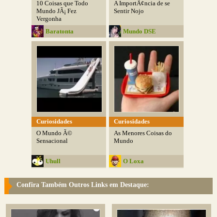
10 Coisas que Todo
A ImportÃ¢ncia de se
Mundo JÃ¡ Fez
Sentir Nojo
Vergonha
Baratonta
Mundo DSE
Curiosidades
Curiosidades
O Mundo Ã©
As Menores Coisas do
Sensacional
Mundo
Uhull
O Loxa
Confira Também Outros Links em Destaque: