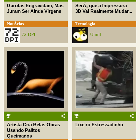
Garotas Engravidam, Mas
SerÃ¡ que a Impressora
Juram Ser Ainda Virgens
3D Vai Realmente Mudar...
NotÃ­cias
Tecnologia
72 DPI
Uhull
Artista Cria Belas Obras
Lixeiro Estressadinho
Usando Palitos
Queimados