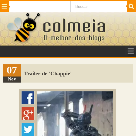
Beleza
Cinema e TV
Curiosidades
Esportes
Humor
Internet
Jogos
NotÃ­cias
Planeta
SaÃºde
Tecnologia
VeÃ­culos
Adulto
Sugerir Link
07
Trailer de 'Chappie'
Adicionar Blog
Nov
Colmeia Exchange
Perguntas Frequentes
Sobre
Contato