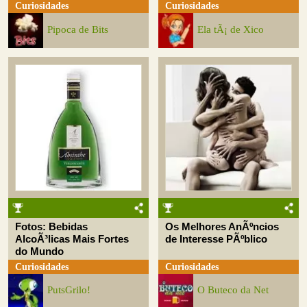
Curiosidades
Curiosidades
Pipoca de Bits
Ela tÃ¡ de Xico
Fotos: Bebidas
Os Melhores AnÃºncios
AlcoÃ³licas Mais Fortes
de Interesse PÃºblico
do Mundo
Curiosidades
Curiosidades
PutsGrilo!
O Buteco da Net