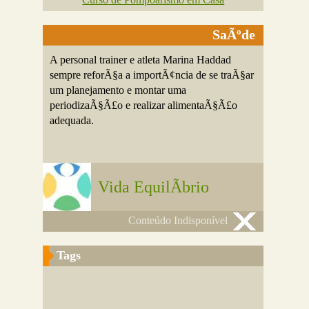
SaÃºde
A personal trainer e atleta Marina Haddad
sempre reforÃ§a a importÃ¢ncia de se traÃ§ar
um planejamento e montar uma
periodizaÃ§Ã£o e realizar alimentaÃ§Ã£o
adequada.
Vida EquilÃ­brio
Conteúdo Indisponível
Tags