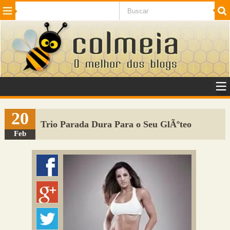
Beleza
Cinema e TV
Curiosidades
Esportes
Humor
Internet
Jogos
NotÃ­cias
Planeta
SaÃºde
Tecnologia
VeÃ­culos
Adulto
Sugerir Link
20
Trio Parada Dura Para o Seu GlÃºteo
Adicionar Blog
Feb
Colmeia Exchange
Perguntas Frequentes
Sobre
Contato