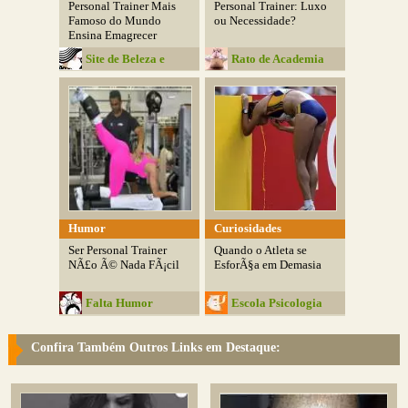
Personal Trainer Mais
Personal Trainer: Luxo
Famoso do Mundo
ou Necessidade?
Ensina Emagrecer
Site de Beleza e
Rato de Academia
Moda
Humor
Curiosidades
Ser Personal Trainer
Quando o Atleta se
NÃ£o Ã© Nada FÃ¡cil
EsforÃ§a em Demasia
Falta Humor
Escola Psicologia
Confira Também Outros Links em Destaque: