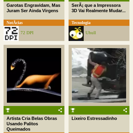
Garotas Engravidam, Mas
SerÃ¡ que a Impressora
Juram Ser Ainda Virgens
3D Vai Realmente Mudar...
NotÃ­cias
Tecnologia
72 DPI
Uhull
Artista Cria Belas Obras
Lixeiro Estressadinho
Usando Palitos
Queimados