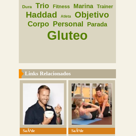
Trio
Marina
Fitness
Trainer
Dura
Haddad
Objetivo
Atleta
Corpo
Personal
Parada
Gluteo
Links Relacionados
SaÃºde
SaÃºde