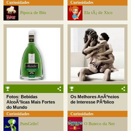
Curiosidades
Curiosidades
Pipoca de Bits
Ela tÃ¡ de Xico
Fotos: Bebidas
Os Melhores AnÃºncios
AlcoÃ³licas Mais Fortes
de Interesse PÃºblico
do Mundo
Curiosidades
Curiosidades
PutsGrilo!
O Buteco da Net