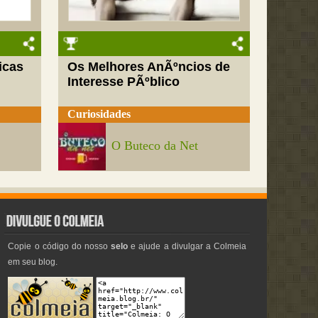
icas
Os Melhores AnÃºncios de
Interesse PÃºblico
Curiosidades
O Buteco da Net
Copie o código do nosso
selo
e ajude a divulgar a Colmeia
em seu blog.