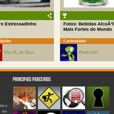
ro Estressadinho
Fotos: Bebidas AlcoÃ³l
Mais Fortes do Mundo
idades
Curiosidades
Ela tÃ¡ de Xico
PutsGrilo!
lica
s dos