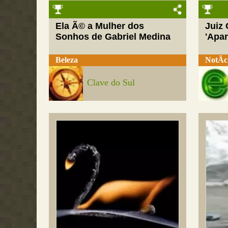
Ela Ã© a Mulher dos
Juiz
Sonhos de Gabriel Medina
'Apar
Beleza
NotÃ­c
Clave do Sul