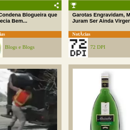
 Condena Blogueira que
Garotas Engravidam, 
ecia Bem...
Juram Ser Ainda Virge
ias
NotÃ­cias
Blogs e Blogs
72 DPI