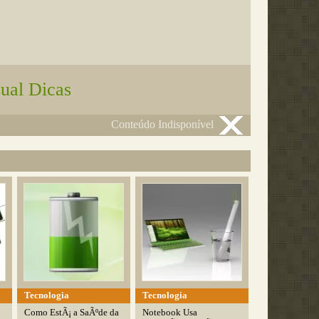
sual Dicas
Conteúdo Indisponível
Tecnologia
Tecnologia
Como EstÃ¡ a SaÃºde da
Notebook Usa