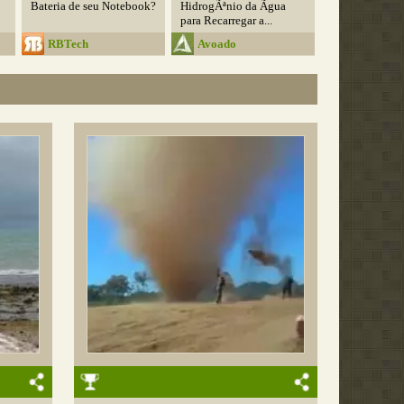
Bateria de seu Notebook?
HidrogÃªnio da Ãgua
para Recarregar a...
RBTech
Avoado