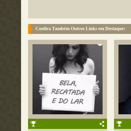
Confira Também Outros Links em Destaque: