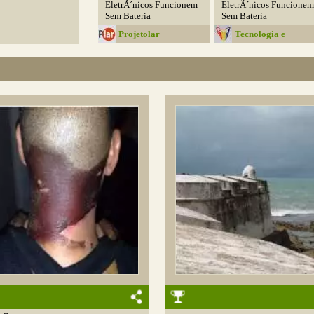
EletrÃ´nicos Funcionem
EletrÃ´nicos Funcionem
Sem Bateria
Sem Bateria
Projetolar
Tecnologia e
Programas