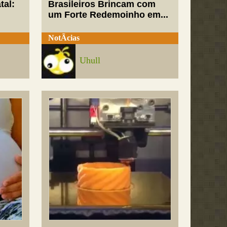
tal:
Brasileiros Brincam com
um Forte Redemoinho em...
NotÃ­cias
Uhull