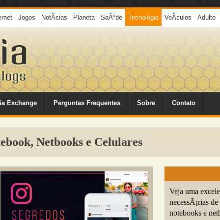
ernet
Jogos
NotÃ­cias
Planeta
SaÃºde
Tecnologia
VeÃ­culos
Adulto
ia Exchange
Perguntas Frequentes
Sobre
Contato
ebook, Netbooks e Celulares
Veja uma excele
necessÃ¡rias de 
notebooks e net