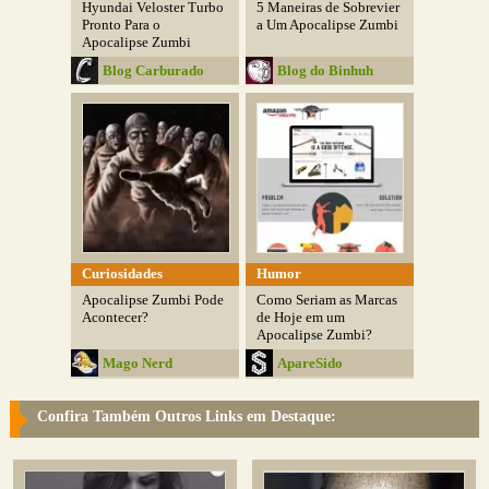
Hyundai Veloster Turbo
5 Maneiras de Sobrevier
Pronto Para o
a Um Apocalipse Zumbi
Apocalipse Zumbi
Blog Carburado
Blog do Binhuh
Curiosidades
Humor
Apocalipse Zumbi Pode
Como Seriam as Marcas
Acontecer?
de Hoje em um
Apocalipse Zumbi?
Mago Nerd
ApareSido
Confira Também Outros Links em Destaque: