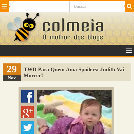
Beleza
Cinema e TV
Curiosidades
Esportes
Humor
Internet
Jogos
NotÃ­cias
Planeta
SaÃºde
Tecnologia
VeÃ­culos
Adulto
Sugerir Link
29
TWD Para Quem Ama Spoilers: Judith Vai
Morrer?
Adicionar Blog
Nov
Colmeia Exchange
Perguntas Frequentes
Sobre
Contato