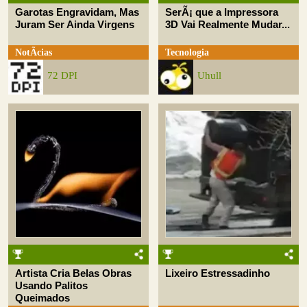
Garotas Engravidam, Mas
SerÃ¡ que a Impressora
Juram Ser Ainda Virgens
3D Vai Realmente Mudar...
NotÃ­cias
Tecnologia
72 DPI
Uhull
Artista Cria Belas Obras
Lixeiro Estressadinho
Usando Palitos
Queimados