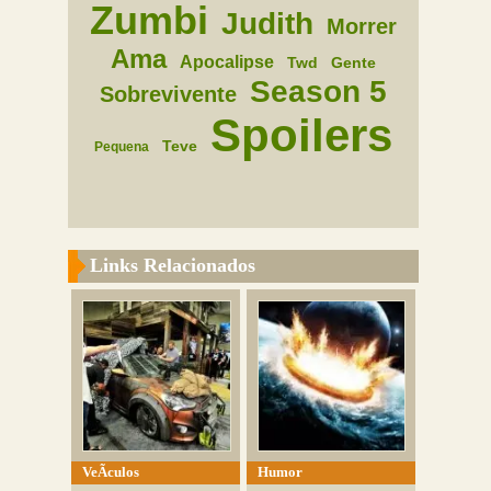
Zumbi
Judith
Morrer
Ama
Apocalipse
Twd
Gente
Season 5
Sobrevivente
Spoilers
Teve
Pequena
Links Relacionados
VeÃ­culos
Humor