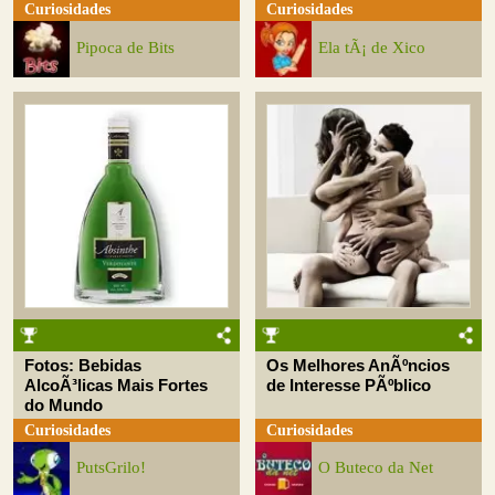
Curiosidades
Curiosidades
Pipoca de Bits
Ela tÃ¡ de Xico
Fotos: Bebidas
Os Melhores AnÃºncios
AlcoÃ³licas Mais Fortes
de Interesse PÃºblico
do Mundo
Curiosidades
Curiosidades
PutsGrilo!
O Buteco da Net