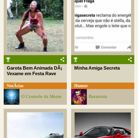
Garota Bem Animada DÃ¡
Minha Amiga Secreta
Vexame em Festa Rave
NotÃ­cias
Humor
O Controle da Mente
Baratonta