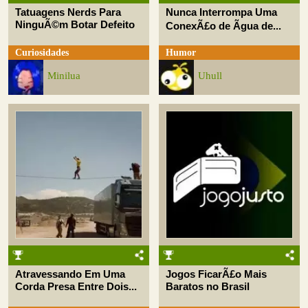
Tatuagens Nerds Para
Nunca Interrompa Uma
NinguÃ©m Botar Defeito
ConexÃ£o de Ãgua de...
Curiosidades
Humor
Minilua
Uhull
Atravessando Em Uma
Jogos FicarÃ£o Mais
Corda Presa Entre Dois...
Baratos no Brasil