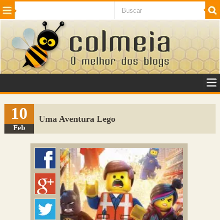
Beleza
Cinema e TV
Curiosidades
Esportes
Humor
Internet
Jogos
NotÃ­cias
Planeta
SaÃºde
Tecnologia
VeÃ­culos
Adulto
Sugerir Link
10
Uma Aventura Lego
Adicionar Blog
Feb
Colmeia Exchange
Perguntas Frequentes
Sobre
Contato