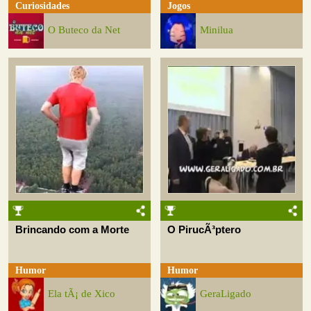
Curiosidades
Jogos
O Buteco da Net
Minilua
Brincando com a Morte
O PirucÃ³ptero
Humor
Humor
Ela tÃ¡ de Xico
GeraLigado