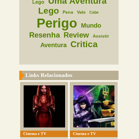
Uma Aventura
Lego
Lego
Pena
Vale
Cabe
Perigo
Mundo
Resenha
Review
Assistir
Critica
Aventura
Links Relacionados
Cinema e TV
Cinema e TV