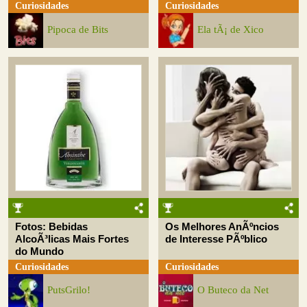
Curiosidades
Curiosidades
Pipoca de Bits
Ela tÃ¡ de Xico
Fotos: Bebidas
Os Melhores AnÃºncios
AlcoÃ³licas Mais Fortes
de Interesse PÃºblico
do Mundo
Curiosidades
Curiosidades
PutsGrilo!
O Buteco da Net