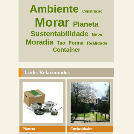
Ambiente
Construcao
Morar
Planeta
Sustentabilidade
Nova
Moradia
Tao
Forma
Realidade
Container
Links Relacionados
Planeta
Curiosidades