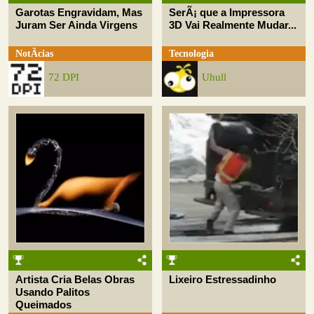
Garotas Engravidam, Mas
SerÃ¡ que a Impressora
Juram Ser Ainda Virgens
3D Vai Realmente Mudar...
NotÃ­cias
Tecnologia
72 DPI
Uhull
Artista Cria Belas Obras
Lixeiro Estressadinho
Usando Palitos
Queimados