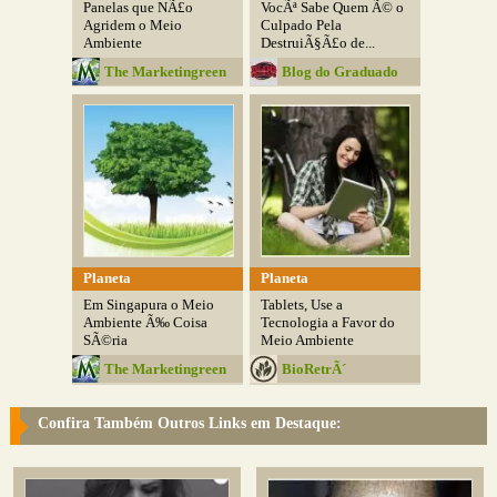
Panelas que NÃ£o
VocÃª Sabe Quem Ã© o
Agridem o Meio
Culpado Pela
Ambiente
DestruiÃ§Ã£o de...
The Marketingreen
Blog do Graduado
Planeta
Planeta
Em Singapura o Meio
Tablets, Use a
Ambiente Ã‰ Coisa
Tecnologia a Favor do
SÃ©ria
Meio Ambiente
The Marketingreen
BioRetrÃ´
Confira Também Outros Links em Destaque: