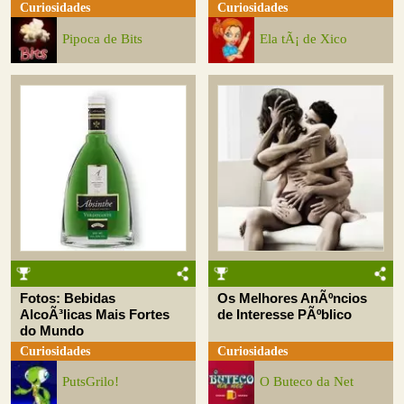
Curiosidades
Curiosidades
Pipoca de Bits
Ela tÃ¡ de Xico
Fotos: Bebidas
Os Melhores AnÃºncios
AlcoÃ³licas Mais Fortes
de Interesse PÃºblico
do Mundo
Curiosidades
Curiosidades
PutsGrilo!
O Buteco da Net