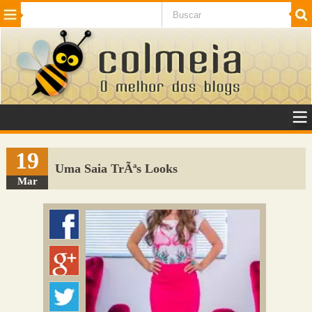
Beleza
Cinema e TV
Curiosidades
Esportes
Humor
Internet
Jogos
NotÃ­cias
Planeta
SaÃºde
Tecnologia
VeÃ­culos
Adulto
Sugerir Link
19
Uma Saia TrÃªs Looks
Adicionar Blog
Mar
Colmeia Exchange
Perguntas Frequentes
Sobre
Contato