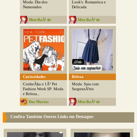
Moda: Dia dos
Look's: Romantica e
Namorados
Delicada
Meu BaÃº de
Meu BaÃº de
Estrelas
Estrelas
Curiosidades
Beleza
ConheÃ§a o 1Â° Pet
Moda: Saia com
Fashion Week SP: Moda
SuspensÃ³rio
e Beleza...
Das Marias
Meu BaÃº de
Estrelas
Confira Também Outros Links em Destaque: