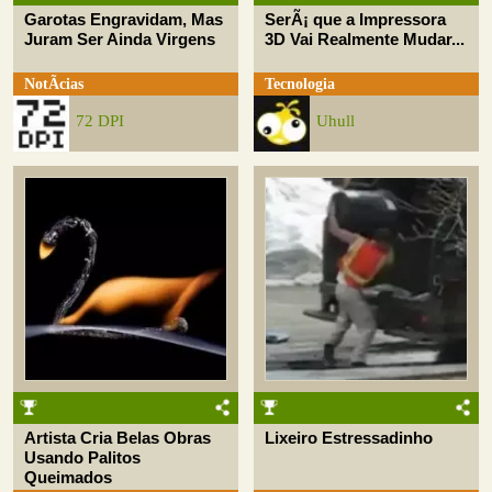
Garotas Engravidam, Mas
SerÃ¡ que a Impressora
Juram Ser Ainda Virgens
3D Vai Realmente Mudar...
NotÃ­cias
Tecnologia
72 DPI
Uhull
Artista Cria Belas Obras
Lixeiro Estressadinho
Usando Palitos
Queimados