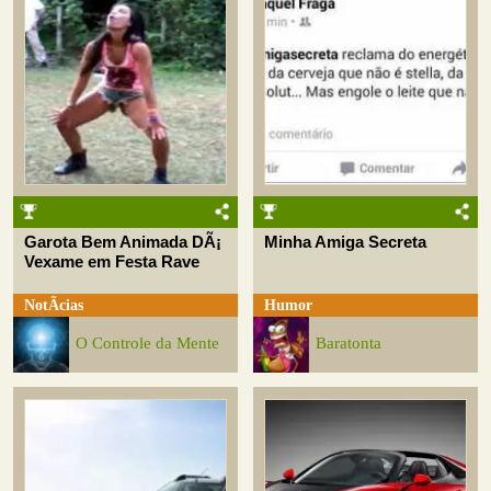
Garota Bem Animada DÃ¡
Minha Amiga Secreta
Vexame em Festa Rave
NotÃ­cias
Humor
O Controle da Mente
Baratonta