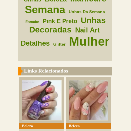
Semana
Unhas Da Semana
Unhas
Pink E Preto
Esmalte
Decoradas
Nail Art
Mulher
Detalhes
Glitter
Links Relacionados
Beleza
Beleza