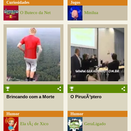
Curiosidades
Jogos
O Buteco da Net
Minilua
Brincando com a Morte
O PirucÃ³ptero
Humor
Humor
Ela tÃ¡ de Xico
GeraLigado