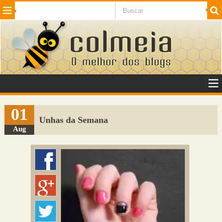
Beleza
Cinema e TV
Curiosidades
Esportes
Humor
Internet
Jogos
NotÃ­cias
Planeta
SaÃºde
Tecnologia
VeÃ­culos
Adulto
Sugerir Link
01
Unhas da Semana
Adicionar Blog
Aug
Colmeia Exchange
Perguntas Frequentes
Sobre
Contato