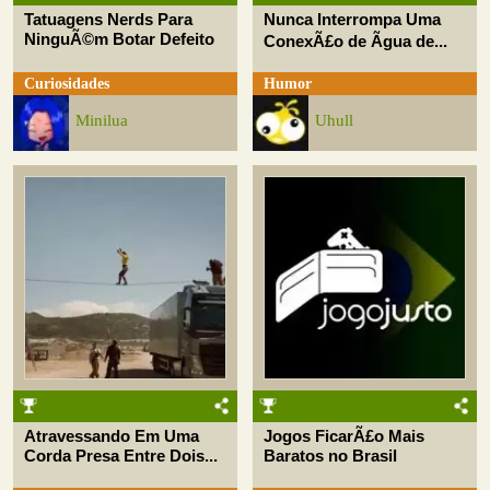
Tatuagens Nerds Para
Nunca Interrompa Uma
NinguÃ©m Botar Defeito
ConexÃ£o de Ãgua de...
Curiosidades
Humor
Minilua
Uhull
Atravessando Em Uma
Jogos FicarÃ£o Mais
Corda Presa Entre Dois...
Baratos no Brasil