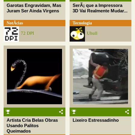
Garotas Engravidam, Mas
SerÃ¡ que a Impressora
Juram Ser Ainda Virgens
3D Vai Realmente Mudar...
NotÃ­cias
Tecnologia
72 DPI
Uhull
Artista Cria Belas Obras
Lixeiro Estressadinho
Usando Palitos
Queimados