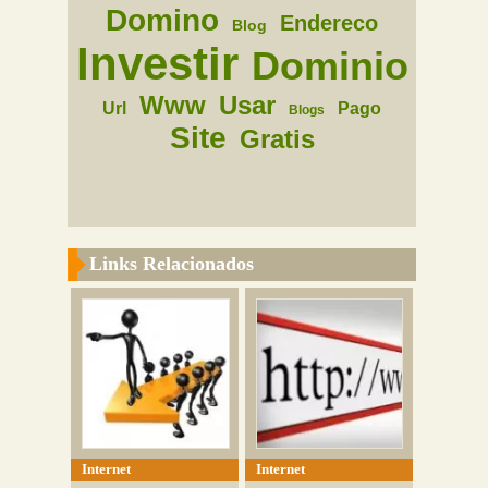
Domino
Endereco
Blog
Investir
Dominio
Www
Usar
Url
Pago
Blogs
Site
Gratis
Links Relacionados
Internet
Internet