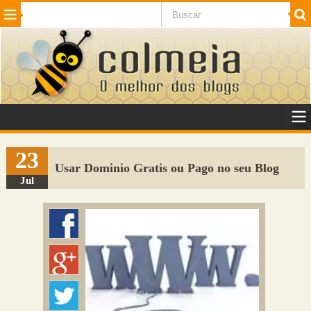
Beleza
Cinema e TV
Curiosidades
Esportes
Humor
Internet
Jogos
NotÃ­cias
Planeta
SaÃºde
Tecnologia
VeÃ­culos
Adulto
Sugerir Link
23
Usar Dominio Gratis ou Pago no seu Blog
Adicionar Blog
Jul
Colmeia Exchange
Perguntas Frequentes
Sobre
Contato