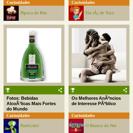
Curiosidades
Curiosidades
Pipoca de Bits
Ela tÃ¡ de Xico
Fotos: Bebidas
Os Melhores AnÃºncios
AlcoÃ³licas Mais Fortes
de Interesse PÃºblico
do Mundo
Curiosidades
Curiosidades
PutsGrilo!
O Buteco da Net