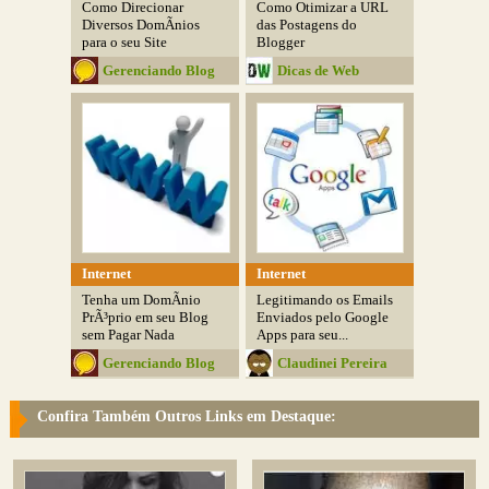
Como Direcionar
Como Otimizar a URL
Diversos DomÃ­nios
das Postagens do
para o seu Site
Blogger
Gerenciando Blog
Dicas de Web
Internet
Internet
Tenha um DomÃ­nio
Legitimando os Emails
PrÃ³prio em seu Blog
Enviados pelo Google
sem Pagar Nada
Apps para seu...
Gerenciando Blog
Claudinei Pereira
Confira Também Outros Links em Destaque: