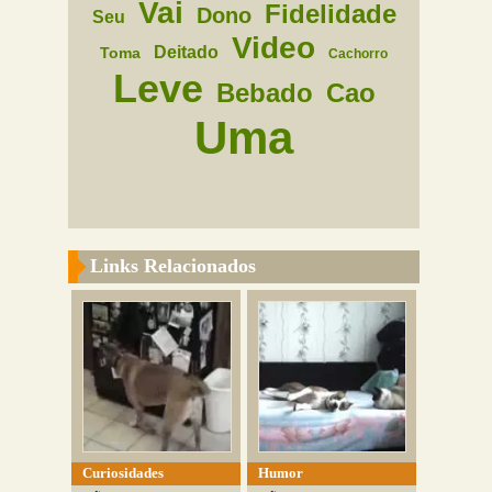
Vai
Fidelidade
Dono
Seu
Video
Deitado
Toma
Cachorro
Leve
Bebado
Cao
Uma
Links Relacionados
Curiosidades
Humor