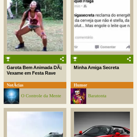
Garota Bem Animada DÃ¡
Minha Amiga Secreta
Vexame em Festa Rave
NotÃ­cias
Humor
O Controle da Mente
Baratonta