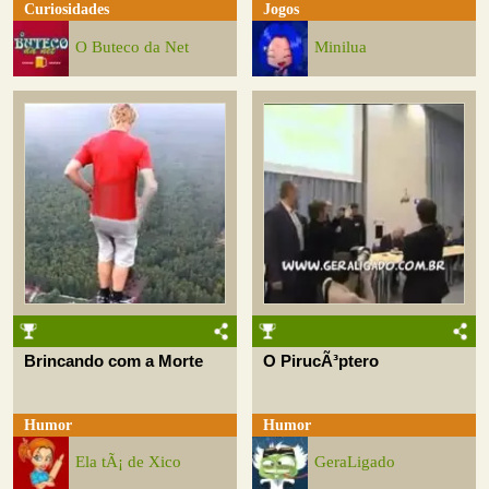
Curiosidades
Jogos
O Buteco da Net
Minilua
Brincando com a Morte
O PirucÃ³ptero
Humor
Humor
Ela tÃ¡ de Xico
GeraLigado