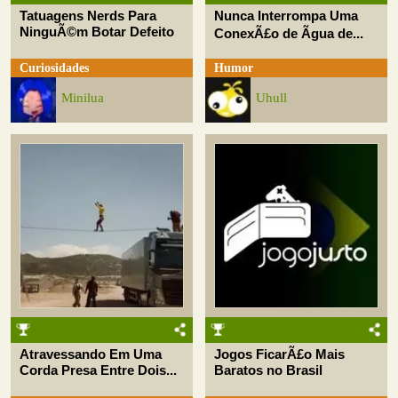
Tatuagens Nerds Para
Nunca Interrompa Uma
NinguÃ©m Botar Defeito
ConexÃ£o de Ãgua de...
Curiosidades
Humor
Minilua
Uhull
Atravessando Em Uma
Jogos FicarÃ£o Mais
Corda Presa Entre Dois...
Baratos no Brasil