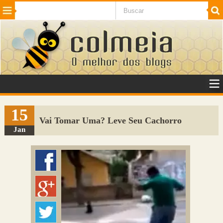
Beleza
Cinema e TV
Curiosidades
Esportes
Humor
Internet
Jogos
NotÃ­cias
Planeta
SaÃºde
Tecnologia
VeÃ­culos
Adulto
Sugerir Link
15
Vai Tomar Uma? Leve Seu Cachorro
Adicionar Blog
Jan
Colmeia Exchange
Perguntas Frequentes
Sobre
Contato