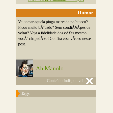
Humor
Vai tomar aquela pinga marvada no buteco?
Ficou muito bÃªbado? Sem condiÃ§Ãµes de
voltar? Veja a fidelidade dos cÃ£es mesmo
vocÃª chapadÃ£o! Confira esse vÃ­deo nesse
post.
Ah Manolo
Conteúdo Indisponível
Tags