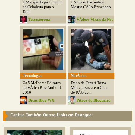
CÃ£o que Pega Cerveja
CÃ¢mera Escondida
na Geladeira para o
Mostra CÃ£o Brincando
Dono
Testosterona
VÃ­deos Virais da Net
Tecnologia
NotÃ­cias
Os 5 Melhores Editores
Dono de Ferrari Toma
de VÃ­deo Para Android
Multa e Passa em Cima
2016
do PÃ© de...
Dicas Blog WX
Pitaco do Blogueiro
Confira Também Outros Links em Destaque: