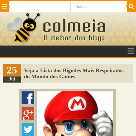
Beleza
Cinema e TV
Curiosidades
Esportes
Humor
Internet
Jogos
NotÃ­cias
Planeta
SaÃºde
Tecnologia
VeÃ­culos
Adulto
Sugerir Link
25
Veja a Lista dos Bigodes Mais Respeitados
do Mundo dos Games
Adicionar Blog
Jul
Colmeia Exchange
Perguntas Frequentes
Sobre
Contato