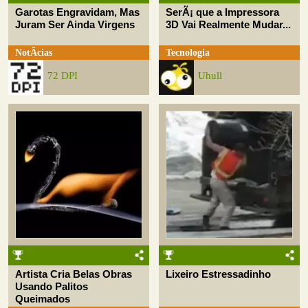
Garotas Engravidam, Mas
SerÃ¡ que a Impressora
Juram Ser Ainda Virgens
3D Vai Realmente Mudar...
NotÃ­cias
Tecnologia
72 DPI
Uhull
Artista Cria Belas Obras
Lixeiro Estressadinho
Usando Palitos
Queimados