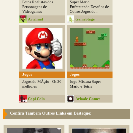
Fotos Realistas dos
Super Mario
Personagens de
Enfrentando Desafios de
Videogames
Outros Jogos do...
Artefinal
GameStage
Jogos
Jogos
Jogos do MÃ¡rio - Os 20
Jogo Mistura Super
melhores
Mario e Tetris
Copi Cola
Arkade Games
Confira Também Outros Links em Destaque: