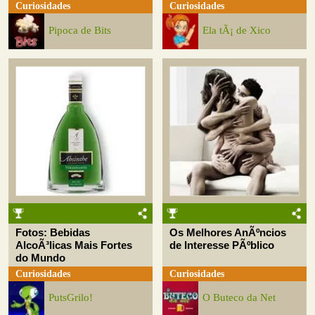
Curiosidades
Curiosidades
Pipoca de Bits
Ela tÃ¡ de Xico
Fotos: Bebidas
Os Melhores AnÃºncios
AlcoÃ³licas Mais Fortes
de Interesse PÃºblico
do Mundo
Curiosidades
Curiosidades
PutsGrilo!
O Buteco da Net