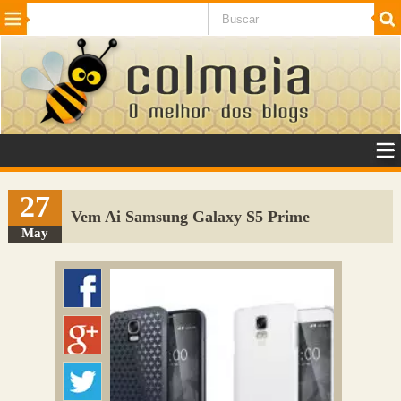
Beleza
Cinema e TV
Curiosidades
Esportes
Humor
Internet
Jogos
NotÃ­cias
Planeta
SaÃºde
Tecnologia
VeÃ­culos
Adulto
Sugerir Link
27
Vem Ai Samsung Galaxy S5 Prime
Adicionar Blog
May
Colmeia Exchange
Perguntas Frequentes
Sobre
Contato