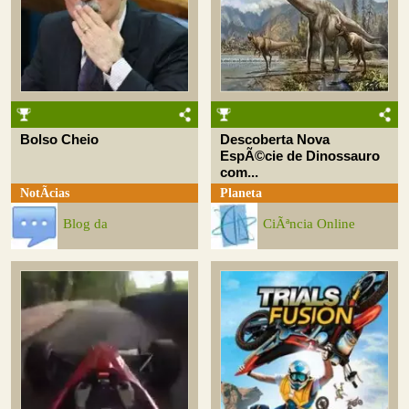
Bolso Cheio
Descoberta Nova
EspÃ©cie de Dinossauro
com...
NotÃ­cias
Planeta
Blog da
CiÃªncia Online