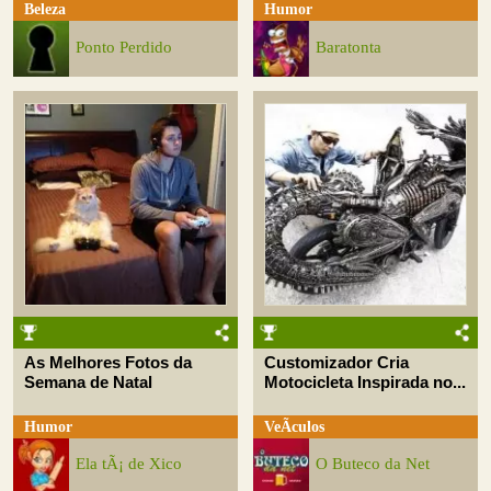
Beleza
Humor
Ponto Perdido
Baratonta
As Melhores Fotos da
Customizador Cria
Semana de Natal
Motocicleta Inspirada no...
Humor
VeÃ­culos
Ela tÃ¡ de Xico
O Buteco da Net