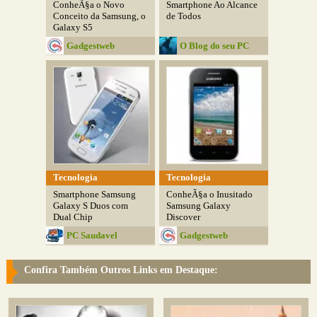
ConheÃ§a o Novo
Smartphone Ao Alcance
Conceito da Samsung, o
de Todos
Galaxy S5
Gadgestweb
O Blog do seu PC
Tecnologia
Tecnologia
Smartphone Samsung
ConheÃ§a o Inusitado
Galaxy S Duos com
Samsung Galaxy
Dual Chip
Discover
PC Saudavel
Gadgestweb
Confira Também Outros Links em Destaque: