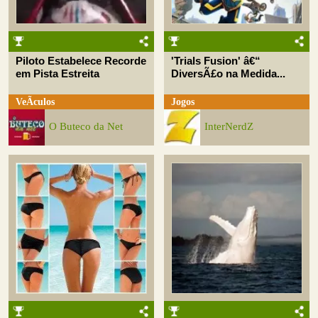
Piloto Estabelece Recorde
'Trials Fusion' â€“
em Pista Estreita
DiversÃ£o na Medida...
VeÃ­culos
Jogos
O Buteco da Net
InterNerdZ