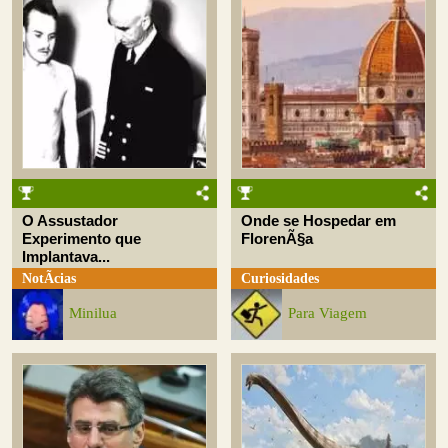
O Assustador
Onde se Hospedar em
Experimento que
FlorenÃ§a
Implantava...
NotÃ­cias
Curiosidades
Minilua
Para Viagem