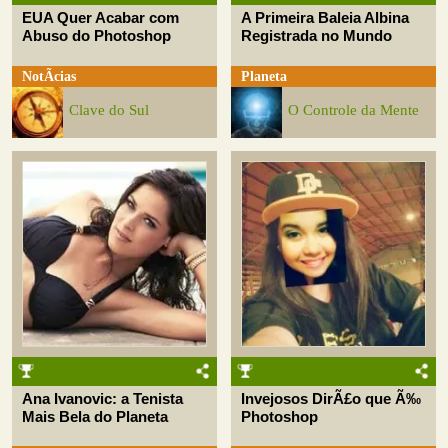
EUA Quer Acabar com
A Primeira Baleia Albina
Abuso do Photoshop
Registrada no Mundo
NotÃ­cias
Planeta
Clave do Sul
O Controle da Mente
Ana Ivanovic: a Tenista
Invejosos DirÃ£o que Ã‰
Mais Bela do Planeta
Photoshop