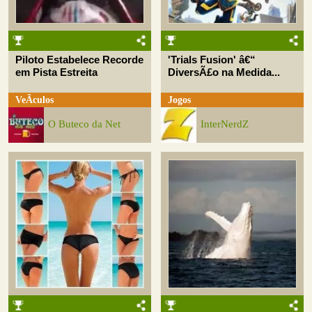
Piloto Estabelece Recorde
'Trials Fusion' â€“
em Pista Estreita
DiversÃ£o na Medida...
VeÃ­culos
Jogos
O Buteco da Net
InterNerdZ