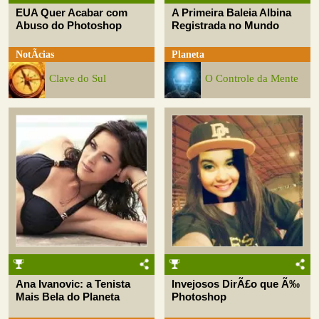
EUA Quer Acabar com
A Primeira Baleia Albina
Abuso do Photoshop
Registrada no Mundo
NotÃ­cias
Planeta
Clave do Sul
O Controle da Mente
Ana Ivanovic: a Tenista
Invejosos DirÃ£o que Ã‰
Mais Bela do Planeta
Photoshop