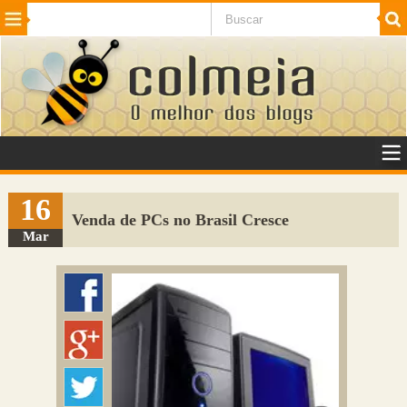
Beleza
Cinema e TV
Curiosidades
Esportes
Humor
Internet
Jogos
NotÃ­cias
Planeta
SaÃºde
Tecnologia
VeÃ­culos
Adulto
Sugerir Link
16
Venda de PCs no Brasil Cresce
Adicionar Blog
Mar
Colmeia Exchange
Perguntas Frequentes
Sobre
Contato