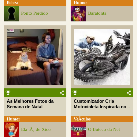
Beleza
Humor
Ponto Perdido
Baratonta
As Melhores Fotos da
Customizador Cria
Semana de Natal
Motocicleta Inspirada no...
Humor
VeÃ­culos
Ela tÃ¡ de Xico
O Buteco da Net