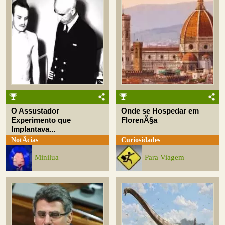
O Assustador
Onde se Hospedar em
Experimento que
FlorenÃ§a
Implantava...
NotÃ­cias
Curiosidades
Minilua
Para Viagem