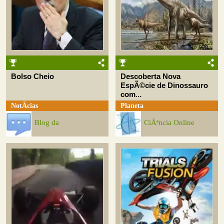
Bolso Cheio
Descoberta Nova
EspÃ©cie de Dinossauro
com...
NotÃ­cias
Planeta
Blog da
CiÃªncia Online