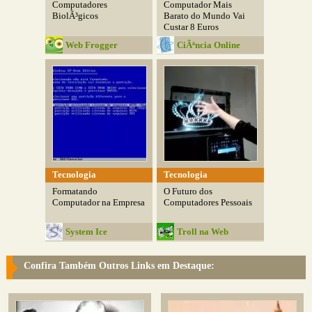
Computadores
Computador Mais
BiolÃ³gicos
Barato do Mundo Vai
Custar 8 Euros
Web Frogger
CiÃªncia Online
Tecnologia
Tecnologia
Formatando
O Futuro dos
Computador na Empresa
Computadores Pessoais
System Ice
Troll na Web
Confira Também Outros Links em Destaque: