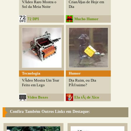
VÃ­deo Raro Mostra o
CrianÃ§as de Hoje em
Sol da Meia Noite
Dia
72 DPI
Mucho Humor
Tecnologia
Humor
VÃ­deo Mostra Um Tear
Dia Ruim, ou Dia
Feito em Lego
PÃ©ssimo?
Video Boxes
Ela tÃ¡ de Xico
Confira Também Outros Links em Destaque: