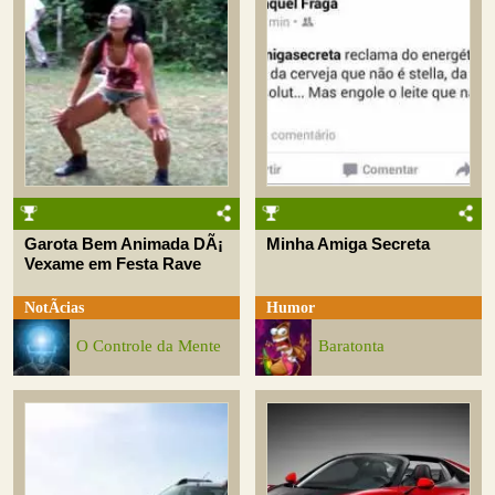
Garota Bem Animada DÃ¡
Minha Amiga Secreta
Vexame em Festa Rave
NotÃ­cias
Humor
O Controle da Mente
Baratonta