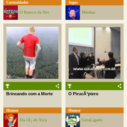
Curiosidades
Jogos
O Buteco da Net
Minilua
Brincando com a Morte
O PirucÃ³ptero
Humor
Humor
Ela tÃ¡ de Xico
GeraLigado