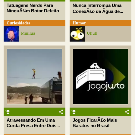
Tatuagens Nerds Para
Nunca Interrompa Uma
NinguÃ©m Botar Defeito
ConexÃ£o de Ãgua de...
Curiosidades
Humor
Minilua
Uhull
Atravessando Em Uma
Jogos FicarÃ£o Mais
Corda Presa Entre Dois...
Baratos no Brasil