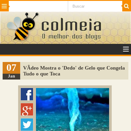
Beleza
Cinema e TV
Curiosidades
Esportes
Humor
Internet
Jogos
NotÃ­cias
Planeta
SaÃºde
Tecnologia
VeÃ­culos
Adulto
Sugerir Link
07
VÃ­deo Mostra o 'Dedo' de Gelo que Congela
Tudo o que Toca
Adicionar Blog
Jan
Colmeia Exchange
Perguntas Frequentes
Sobre
Contato