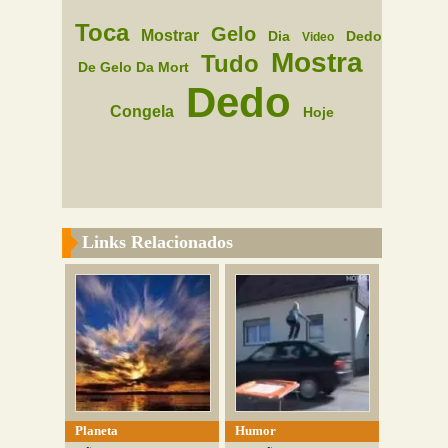
Toca
Gelo
Mostrar
Dia
Dedo
Video
Mostra
Tudo
De Gelo Da Mort
Dedo
Congela
Hoje
Links Relacionados
Planeta
Humor