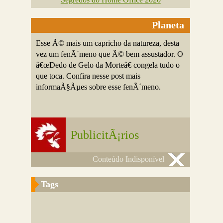
Planeta
Esse Ã© mais um capricho da natureza, desta
vez um fenÃ´meno que Ã© bem assustador. O
â€œDedo de Gelo da Morteâ€ congela tudo o
que toca. Confira nesse post mais
informaÃ§Ãµes sobre esse fenÃ´meno.
PublicitÃ¡rios
Conteúdo Indisponível
Tags