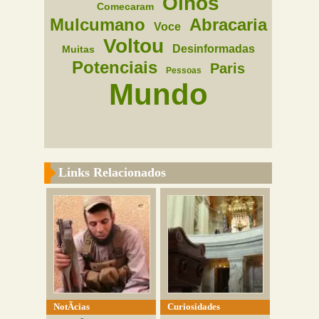
Olhos
Comecaram
Mulcumano
Abracaria
Voce
Voltou
Desinformadas
Muitas
Potenciais
Paris
Pessoas
Mundo
Links Relacionados
NotÃ­cias
Curiosidades