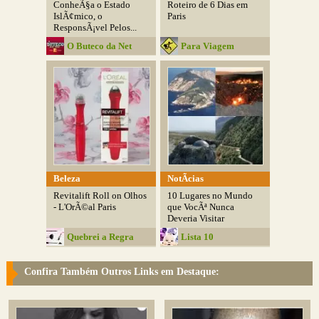
ConheÃ§a o Estado
Roteiro de 6 Dias em
IslÃ¢mico, o
Paris
ResponsÃ¡vel Pelos...
O Buteco da Net
Para Viagem
Beleza
NotÃ­cias
Revitalift Roll on Olhos
10 Lugares no Mundo
- L'OrÃ©al Paris
que VocÃª Nunca
Deveria Visitar
Quebrei a Regra
Lista 10
Confira Também Outros Links em Destaque: