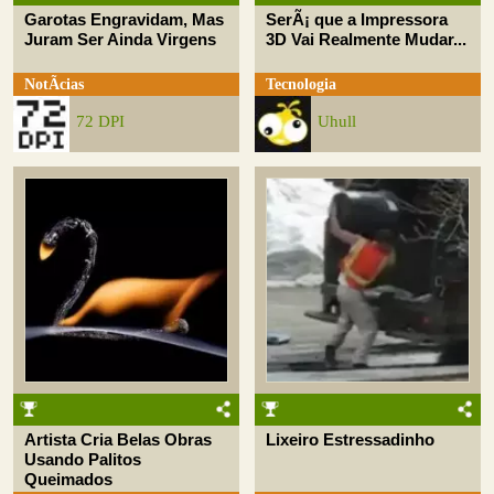
Garotas Engravidam, Mas
SerÃ¡ que a Impressora
Juram Ser Ainda Virgens
3D Vai Realmente Mudar...
NotÃ­cias
Tecnologia
72 DPI
Uhull
Artista Cria Belas Obras
Lixeiro Estressadinho
Usando Palitos
Queimados