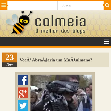
Beleza
Cinema e TV
Curiosidades
Esportes
Humor
Internet
Jogos
NotÃ­cias
Planeta
SaÃºde
Tecnologia
VeÃ­culos
Adulto
Sugerir Link
23
VocÃª AbraÃ§aria um MuÃ§ulmano?
Adicionar Blog
Nov
Colmeia Exchange
Perguntas Frequentes
Sobre
Contato