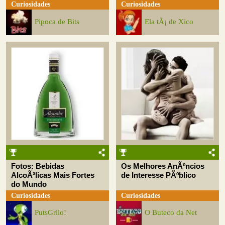
Curiosidades
Curiosidades
Pipoca de Bits
Ela tÃ¡ de Xico
Fotos: Bebidas
Os Melhores AnÃºncios
AlcoÃ³licas Mais Fortes
de Interesse PÃºblico
do Mundo
Curiosidades
Curiosidades
PutsGrilo!
O Buteco da Net