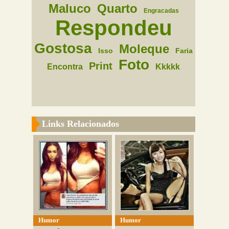
Maluco
Quarto
Engracadas
Respondeu
Gostosa
Moleque
Isso
Faria
Foto
Print
Encontra
Kkkkk
Links Relacionados
Humor
Humor