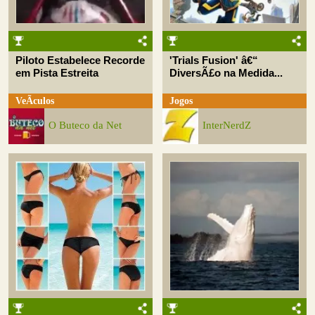
Piloto Estabelece Recorde
'Trials Fusion' â€“
em Pista Estreita
DiversÃ£o na Medida...
VeÃ­culos
Jogos
O Buteco da Net
InterNerdZ