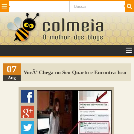
Beleza
Cinema e TV
Curiosidades
Esportes
Humor
Internet
Jogos
NotÃ­cias
Planeta
SaÃºde
Tecnologia
VeÃ­culos
Adulto
Sugerir Link
07
VocÃª Chega no Seu Quarto e Encontra Isso
Adicionar Blog
Aug
Colmeia Exchange
Perguntas Frequentes
Sobre
Contato