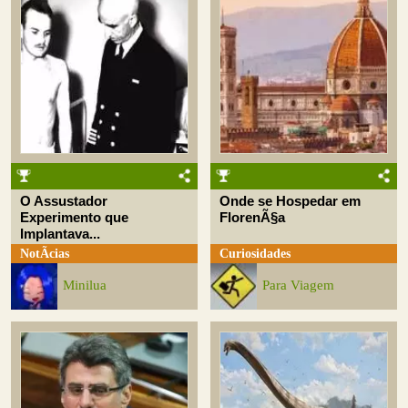
O Assustador
Onde se Hospedar em
Experimento que
FlorenÃ§a
Implantava...
NotÃ­cias
Curiosidades
Minilua
Para Viagem