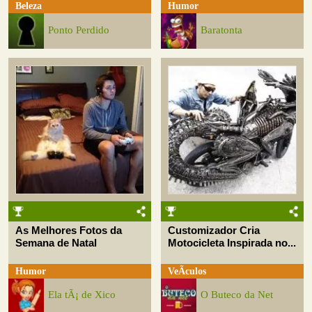
Beleza
Humor
Ponto Perdido
Baratonta
As Melhores Fotos da
Customizador Cria
Semana de Natal
Motocicleta Inspirada no...
Humor
VeÃ­culos
Ela tÃ¡ de Xico
O Buteco da Net