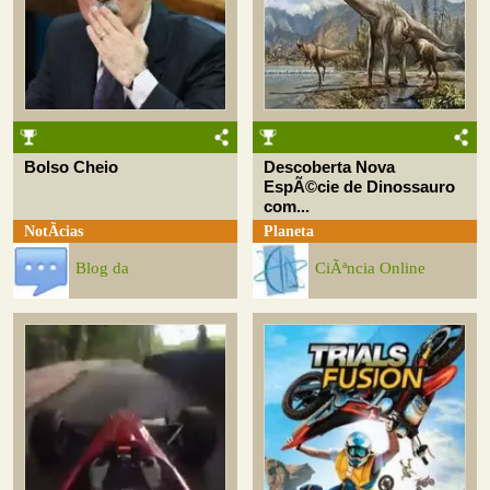
Bolso Cheio
Descoberta Nova
EspÃ©cie de Dinossauro
com...
NotÃ­cias
Planeta
Blog da
CiÃªncia Online