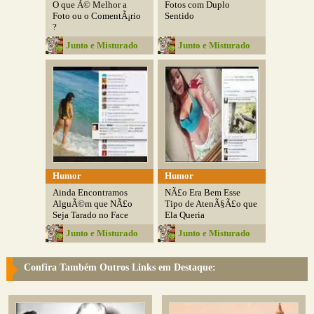
O que Ã© Melhor a
Fotos com Duplo
Foto ou o ComentÃ¡rio
Sentido
?
Junto e Misturado
Junto e Misturado
Humor
Humor
Ainda Encontramos
NÃ£o Era Bem Esse
AlguÃ©m que NÃ£o
Tipo de AtenÃ§Ã£o que
Seja Tarado no Face
Ela Queria
Junto e Misturado
Junto e Misturado
Confira Também Outros Links em Destaque: