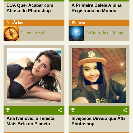
EUA Quer Acabar com
A Primeira Baleia Albina
Abuso do Photoshop
Registrada no Mundo
NotÃ­cias
Planeta
Clave do Sul
O Controle da Mente
Ana Ivanovic: a Tenista
Invejosos DirÃ£o que Ã‰
Mais Bela do Planeta
Photoshop