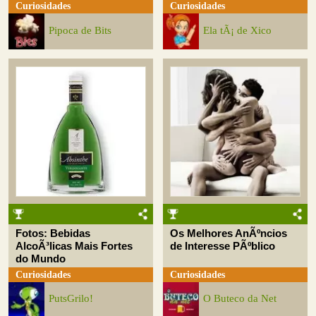
Curiosidades
Curiosidades
Pipoca de Bits
Ela tÃ¡ de Xico
Fotos: Bebidas
Os Melhores AnÃºncios
AlcoÃ³licas Mais Fortes
de Interesse PÃºblico
do Mundo
Curiosidades
Curiosidades
PutsGrilo!
O Buteco da Net