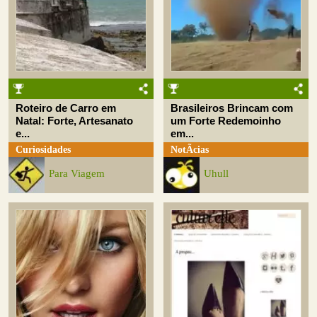
Roteiro de Carro em
Brasileiros Brincam com
Natal: Forte, Artesanato
um Forte Redemoinho
e...
em...
Curiosidades
NotÃ­cias
Para Viagem
Uhull