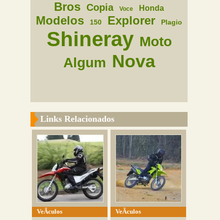
Bros
Copia
Honda
Voce
Modelos
Explorer
150
Plagio
Shineray
Moto
Nova
Algum
Links Relacionados
VeÃ­culos
VeÃ­culos