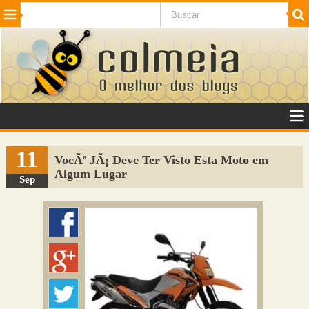
Beleza
Cinema e TV
Curiosidades
Esportes
Humor
Internet
Jogos
NotÃ­cias
Planeta
SaÃºde
Tecnologia
VeÃ­culos
Adulto
Sugerir Link
11
VocÃª JÃ¡ Deve Ter Visto Esta Moto em
Algum Lugar
Adicionar Blog
Sep
Colmeia Exchange
Perguntas Frequentes
Sobre
Contato