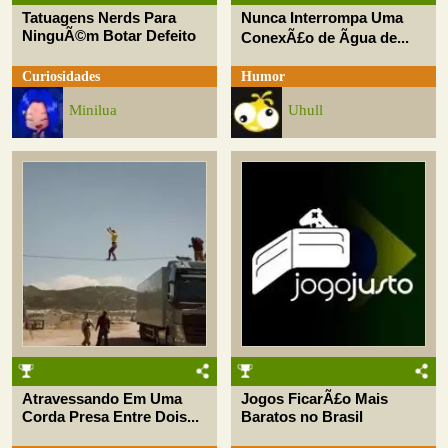
Tatuagens Nerds Para
Nunca Interrompa Uma
NinguÃ©m Botar Defeito
ConexÃ£o de Ãgua de...
Curiosidades
Humor
Minilua
Uhull
Atravessando Em Uma
Jogos FicarÃ£o Mais
Corda Presa Entre Dois...
Baratos no Brasil