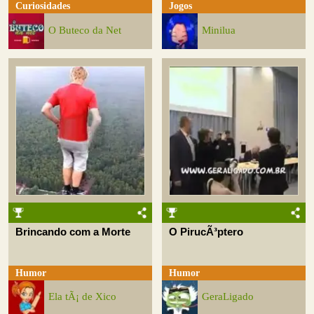
Curiosidades
Jogos
O Buteco da Net
Minilua
Brincando com a Morte
O PirucÃ³ptero
Humor
Humor
Ela tÃ¡ de Xico
GeraLigado