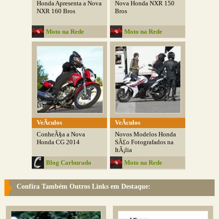
Honda Apresenta a Nova
Nova Honda NXR 150
NXR 160 Bros
Bros
Moto na Rede
Moto na Rede
VeÃ­culos
VeÃ­culos
ConheÃ§a a Nova
Novos Modelos Honda
Honda CG 2014
SÃ£o Fotografados na
ItÃ¡lia
Blog Carburado
Moto na Rede
Confira Também Outros Links em Destaque: