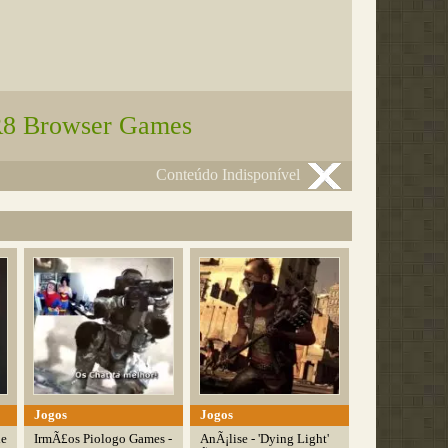
8 Browser Games
Conteúdo Indisponível
Jogos
Jogos
de
IrmÃ£os Piologo Games -
AnÃ¡lise - 'Dying Light'