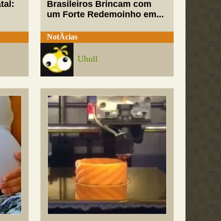
tal:
Brasileiros Brincam com
um Forte Redemoinho em...
NotÃ­cias
Uhull