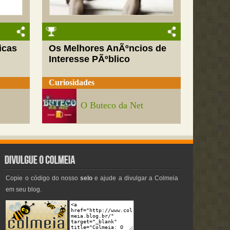
icas
Os Melhores AnÃºncios de
Interesse PÃºblico
Curiosidades
O Buteco da Net
Copie o código do nosso
selo
e ajude a divulgar a Colmeia
em seu blog.