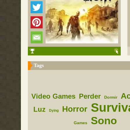
Tags
A
Video Games
Perder
Dormir
Surviv
Horror
Luz
Dying
Sono
Games