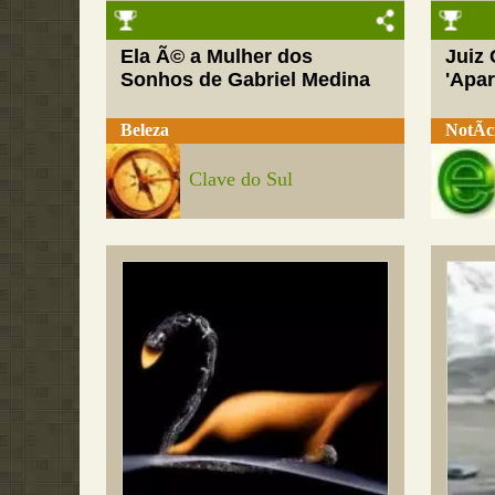
Ela Ã© a Mulher dos
Juiz
Sonhos de Gabriel Medina
'Apar
Beleza
NotÃ­c
Clave do Sul