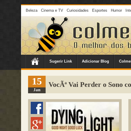
Beleza
Cinema e TV
Curiosidades
Esportes
Humor
Int
Sugerir Link
Adicionar Blog
Colme
15
VocÃª Vai Perder o Sono c
Jan