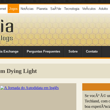
ernet
Jogos
NotÃ­cias
Planeta
SaÃºde
Tecnologia
VeÃ­culos
Adulto
ia Exchange
Perguntas Frequentes
Sobre
Contato
om Dying Light
Se vocÃª Ã© um
Techland, com 
boa experiÃªnci