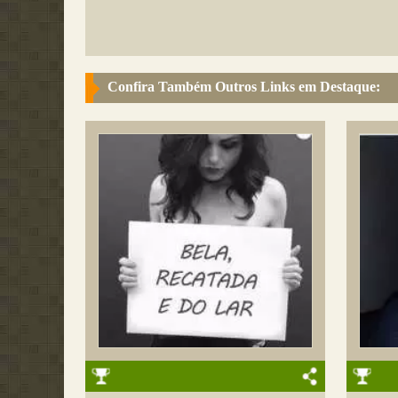
Confira Também Outros Links em Destaque: