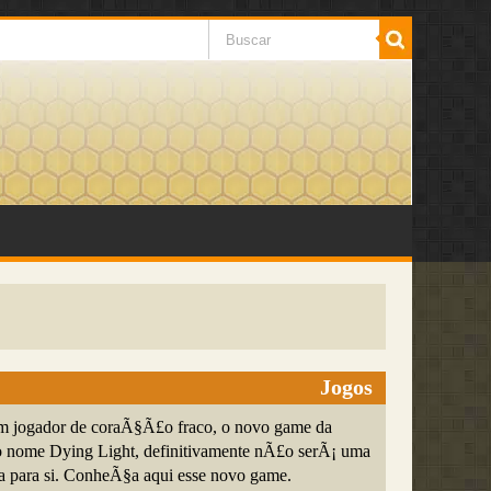
Jogos
 jogador de coraÃ§Ã£o fraco, o novo game da
o nome Dying Light, definitivamente nÃ£o serÃ¡ uma
a para si. ConheÃ§a aqui esse novo game.