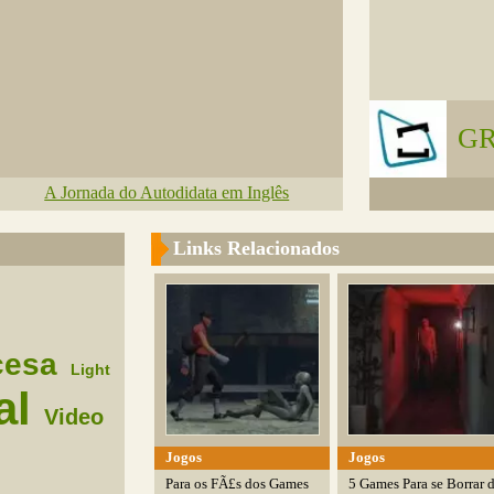
GR
A Jornada do Autodidata em Inglês
Links Relacionados
cesa
Light
al
Video
Jogos
Jogos
Para os FÃ£s dos Games
5 Games Para se Borrar 