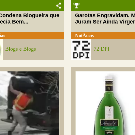
 Condena Blogueira que
Garotas Engravidam, 
ecia Bem...
Juram Ser Ainda Virge
ias
NotÃ­cias
Blogs e Blogs
72 DPI