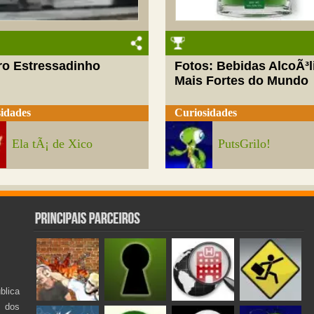
ro Estressadinho
Fotos: Bebidas AlcoÃ³l
Mais Fortes do Mundo
idades
Curiosidades
Ela tÃ¡ de Xico
PutsGrilo!
lica
s dos