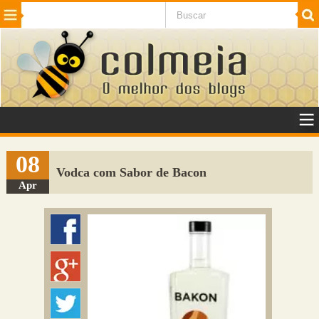
Beleza
Cinema e TV
Curiosidades
Esportes
Humor
Internet
Jogos
NotÃ­cias
Planeta
SaÃºde
Tecnologia
VeÃ­culos
Adulto
Sugerir Link
08
Vodca com Sabor de Bacon
Adicionar Blog
Apr
Colmeia Exchange
Perguntas Frequentes
Sobre
Contato