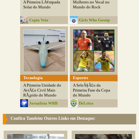
A Primeira LÃ¢mpada
Mulheres no Vocal no
Solar do Mundo
Mundo do Rock
Copia Veio
Girls Who Gossip
Tecnologia
Esportes
A Primeira Unidade do
A SeleÃ§Ã£o da
AviÃ£o Civil Mais
Primeira Fase da Copa
RÃ¡pido do Mundo
do Mundo
Jornalista WRB
DeLetra
Confira Também Outros Links em Destaque: