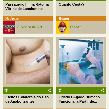
Passageiro Filma Rato na
Quanto Custa?
Vitrine de Lanchonete
NotÃ­cias
Humor
O Buteco da Net
O Loxa
Efeitos Colaterais do Uso
Criado FÃ­gado Humano
de Anabolizantes
Funcional a Partir de...