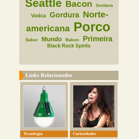
Seattle
Bacon
Destilaria
Norte-
Gordura
Vodca
Porco
americana
Primeira
Mundo
Sabor
Bakon
Black Rock Spirits
Links Relacionados
Tecnologia
Curiosidades