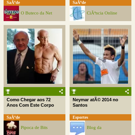
SaÃºde
SaÃºde
O Buteco da Net
CiÃªncia Online
Como Chegar aos 72
Neymar atÃ© 2014 no
Anos Com Este Corpo
Santos
SaÃºde
Esportes
Pipoca de Bits
Blog da