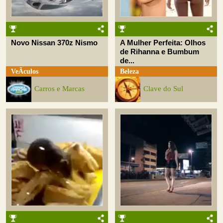
Novo Nissan 370z Nismo
A Mulher Perfeita: Olhos
de Rihanna e Bumbum
de...
VeÃ­culos
Beleza
Carros e Marcas
Clave do Sul