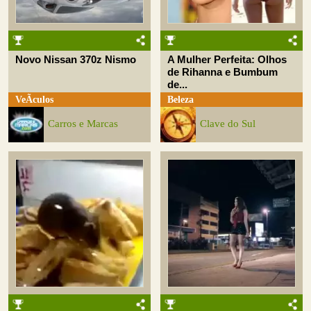
Novo Nissan 370z Nismo
A Mulher Perfeita: Olhos
de Rihanna e Bumbum
de...
VeÃ­culos
Beleza
Carros e Marcas
Clave do Sul