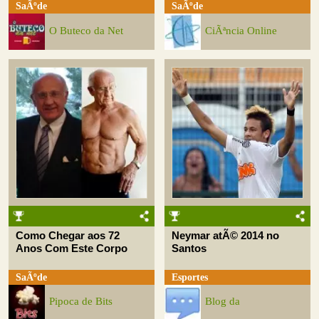
SaÃºde
SaÃºde
O Buteco da Net
CiÃªncia Online
Como Chegar aos 72
Neymar atÃ© 2014 no
Anos Com Este Corpo
Santos
SaÃºde
Esportes
Pipoca de Bits
Blog da