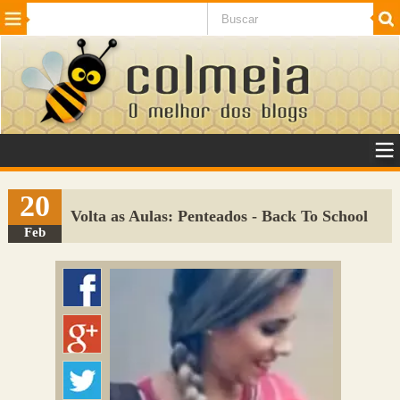
Beleza
Cinema e TV
Curiosidades
Esportes
Humor
Internet
Jogos
NotÃ­cias
Planeta
SaÃºde
Tecnologia
VeÃ­culos
Adulto
Sugerir Link
20
Volta as Aulas: Penteados - Back To School
Adicionar Blog
Feb
Colmeia Exchange
Perguntas Frequentes
Sobre
Contato