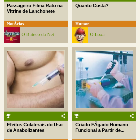
Passageiro Filma Rato na
Quanto Custa?
Vitrine de Lanchonete
NotÃ­cias
Humor
O Buteco da Net
O Loxa
Efeitos Colaterais do Uso
Criado FÃ­gado Humano
de Anabolizantes
Funcional a Partir de...