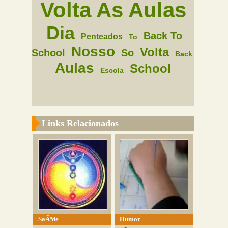
Volta As Aulas
Dia
Back To
Penteados
To
Nosso
Volta
School
So
Back
Aulas
School
Escola
Links Relacionados
SaÃºde
Humor