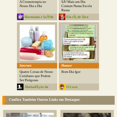
A Cromoterapia no
SÃ³ Mais um Dia
Nosso Dia a Dia
Comum Numa Escola
Russa
Harmonia e SaÃºde
Ela tÃ¡ de Xico
Internet
Humor
Quatro Coisas de Nosso
Bom Dia Igor
Cotidiano que Podem
Ser Perigosas
AbobadÃ¡rio da
O Loxa
Media
Confira Também Outros Links em Destaque: