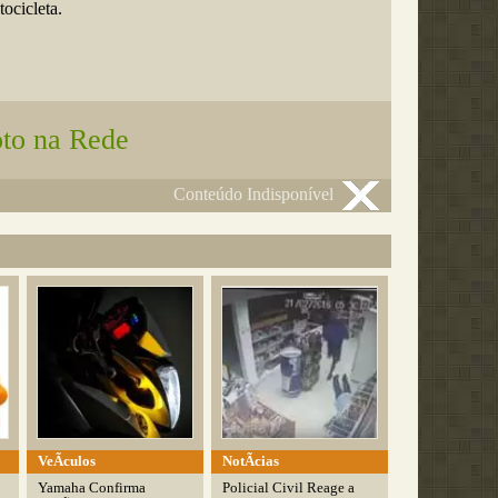
ocicleta.
to na Rede
Conteúdo Indisponível
VeÃ­culos
NotÃ­cias
Yamaha Confirma
Policial Civil Reage a