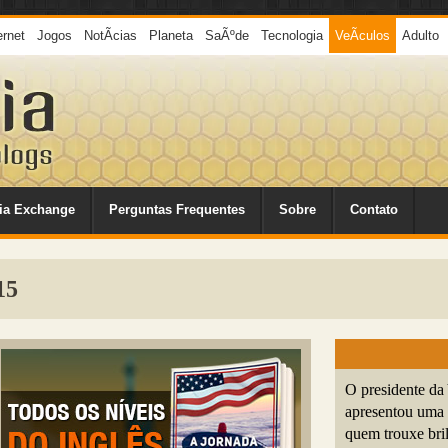
ernet
Jogos
NotÃ­cias
Planeta
SaÃºde
Tecnologia
VeÃ­culos
Adulto
ia Exchange
Perguntas Frequentes
Sobre
Contato
15
O presidente d
apresentou uma 
quem trouxe bril