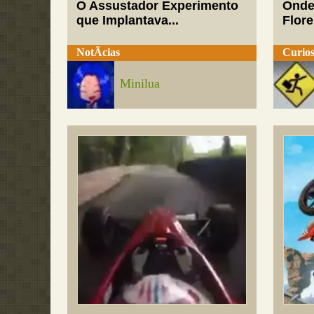
O Assustador Experimento
Onde
que Implantava...
Flor
NotÃ­cias
Curios
Minilua