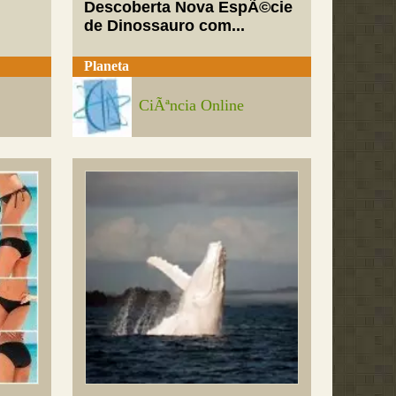
Descoberta Nova EspÃ©cie
de Dinossauro com...
Planeta
CiÃªncia Online