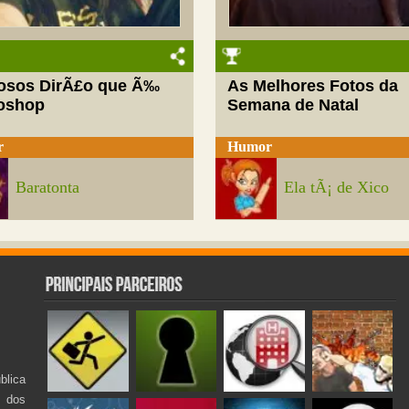
josos DirÃ£o que Ã‰
As Melhores Fotos da
oshop
Semana de Natal
r
Humor
Baratonta
Ela tÃ¡ de Xico
lica
s dos