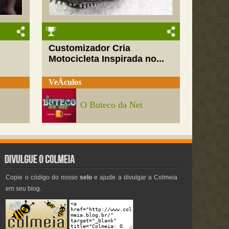
Customizador Cria
Motocicleta Inspirada no...
VeÃ­culos
O Buteco da Net
Copie o código do nosso
selo
e ajude a divulgar a Colmeia
em seu blog.