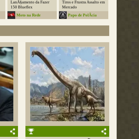
LanÃ§amento da Fazer
Tiros e Frustra Assalto em
150 Blueflex
Mercado
Moto na Rede
Papo de PolÃ­cia