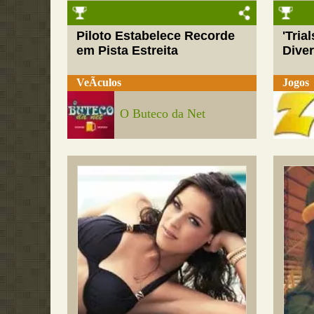
Piloto Estabelece Recorde
'Tria
em Pista Estreita
Dive
VeÃ­culos
Jogos
O Buteco da Net