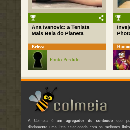
Ana Ivanovic: a Tenista
Inve
Mais Bela do Planeta
Phot
Beleza
Humo
Ponto Perdido
A Colmeia é um
agregador de conteúdo
que pub
diariamente uma lista selecionada com os melhores link