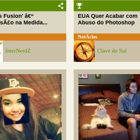
ls Fusion' â€“
EUA Quer Acabar com
rsÃ£o na Medida...
Abuso do Photoshop
NotÃ­cias
InterNerdZ
Clave do Sul