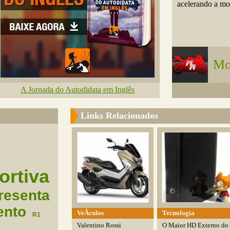
acelerando a mot
Mo
A Jornada do Autodidata em Inglês
Links Relacionados
ortiva
resenta
ento
VeÃ­culos
Tecnologia
R1
Valentino Rossi
O Maior HD Externo do