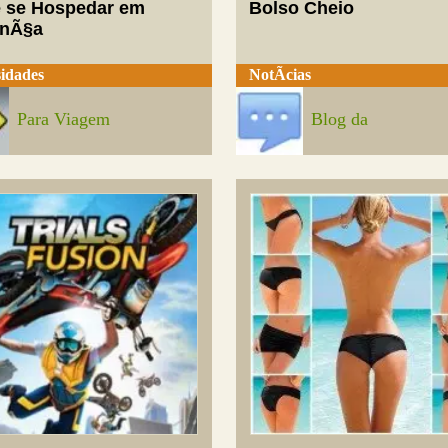
 se Hospedar em
Bolso Cheio
enÃ§a
idades
NotÃ­cias
Para Viagem
Blog da