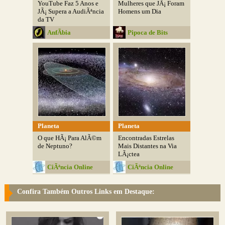
YouTube Faz 5 Anos e
Mulheres que JÃ¡ Foram
JÃ¡ Supera a AudiÃªncia
Homens um Dia
da TV
AnfÃ­bia
Pipoca de Bits
Planeta
Planeta
O que HÃ¡ Para AlÃ©m
Encontradas Estrelas
de Neptuno?
Mais Distantes na Via
LÃ¡ctea
CiÃªncia Online
CiÃªncia Online
Confira Também Outros Links em Destaque: