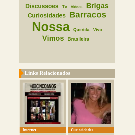
Brigas
Discussoes
Tv
Videos
Barracos
Curiosidades
Nossa
Querida
Vivo
Vimos
Brasileira
Links Relacionados
Internet
Curiosidades