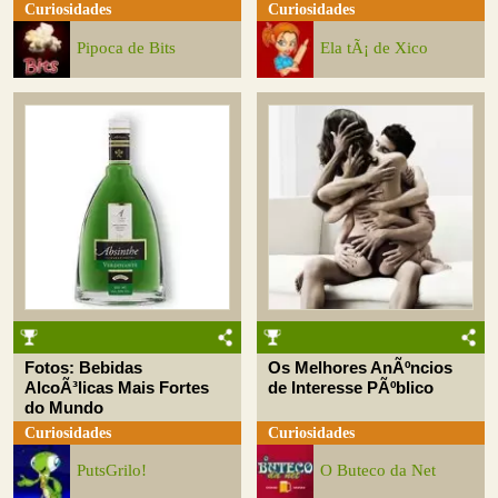
Curiosidades
Curiosidades
Pipoca de Bits
Ela tÃ¡ de Xico
Fotos: Bebidas
Os Melhores AnÃºncios
AlcoÃ³licas Mais Fortes
de Interesse PÃºblico
do Mundo
Curiosidades
Curiosidades
PutsGrilo!
O Buteco da Net