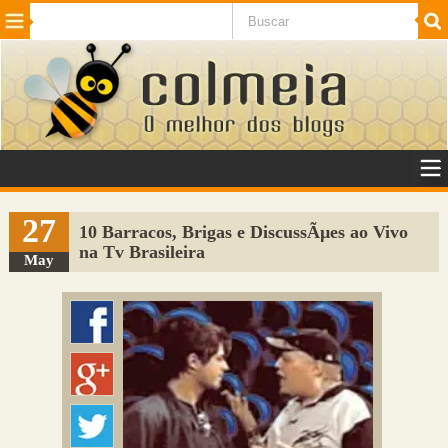
Beleza
Cinema e TV
Curiosidades
Esportes
Humor
Internet
Jogos
NotÃ­cias
Planeta
SaÃºde
Tecnologia
VeÃ­culos
Adulto
Sugerir Link
27
10 Barracos, Brigas e DiscussÃµes ao Vivo
na Tv Brasileira
Adicionar Blog
May
Colmeia Exchange
Perguntas Frequentes
Sobre
Contato