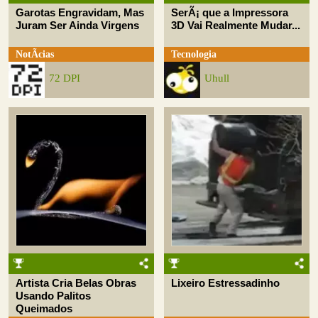
Garotas Engravidam, Mas
SerÃ¡ que a Impressora
Juram Ser Ainda Virgens
3D Vai Realmente Mudar...
NotÃ­cias
Tecnologia
72 DPI
Uhull
Artista Cria Belas Obras
Lixeiro Estressadinho
Usando Palitos
Queimados