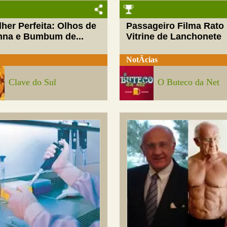
her Perfeita: Olhos de
Passageiro Filma Rato
nna e Bumbum de...
Vitrine de Lanchonete
NotÃ­cias
Clave do Sul
O Buteco da Net