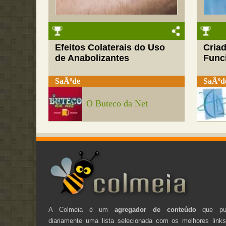
Efeitos Colaterais do Uso
Cria
de Anabolizantes
Funci
SaÃºde
SaÃºd
O Buteco da Net
A Colmeia é um
agregador de conteúdo
que pub
diariamente uma lista selecionada com os melhores link