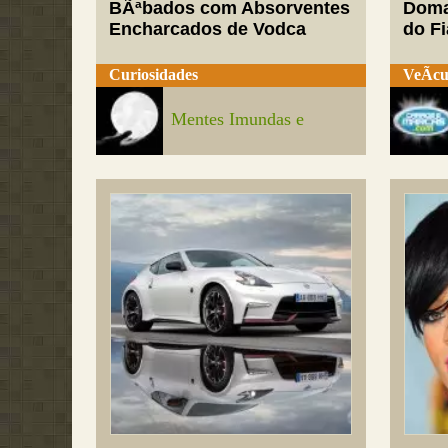
BÃªbados com Absorventes
Doma
Encharcados de Vodca
do Fi
Curiosidades
VeÃ­cu
Mentes Imundas e