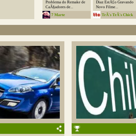
Problema do Remake de
Diaz EstÃ£o Gravando
CaÃ§adores de...
Novo Filme...
7 Marte
TrÃ¨s TrÃ¨s Chick