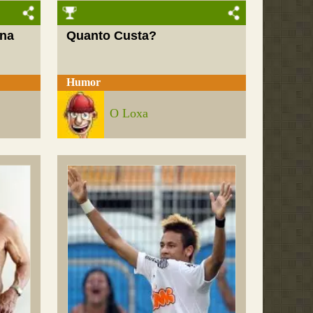
 na
Quanto Custa?
Humor
O Loxa