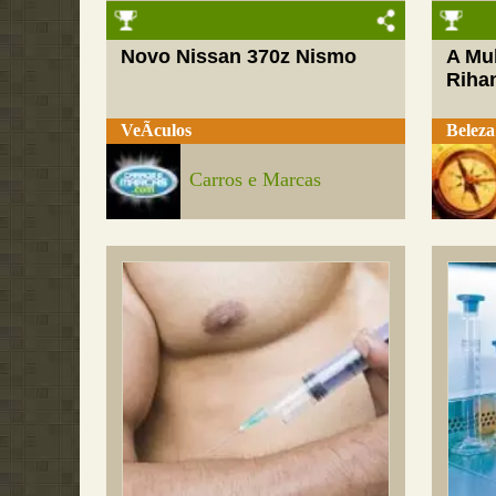
Novo Nissan 370z Nismo
A Mul
Riha
VeÃ­culos
Beleza
Carros e Marcas