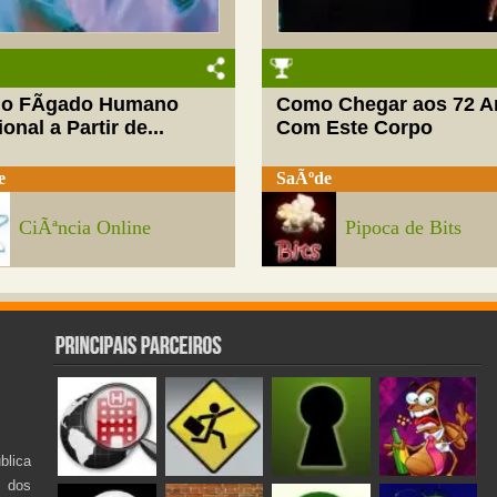
do FÃ­gado Humano
Como Chegar aos 72 A
onal a Partir de...
Com Este Corpo
e
SaÃºde
CiÃªncia Online
Pipoca de Bits
lica
s dos