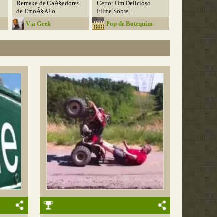
Remake de CaÃ§adores
Certo: Um Delicioso
de EmoÃ§Ã£o
Filme Sobre...
Via Geek
Pop de Botequim