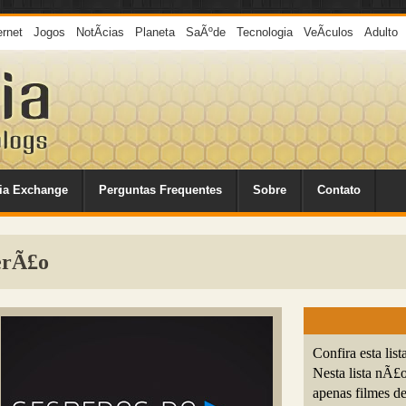
ernet
Jogos
NotÃ­cias
Planeta
SaÃºde
Tecnologia
VeÃ­culos
Adulto
ia Exchange
Perguntas Frequentes
Sobre
Contato
erÃ£o
Confira esta lis
Nesta lista nÃ£
apenas filmes d