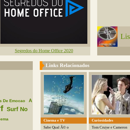
Lis
Segredos do Home Office 2020
Links Relacionados
A
s De Emocao
f
Surf No
nema
Cinema e TV
Curiosidades
Sabe Qual Ã© o
Tom Cruise e Cameron