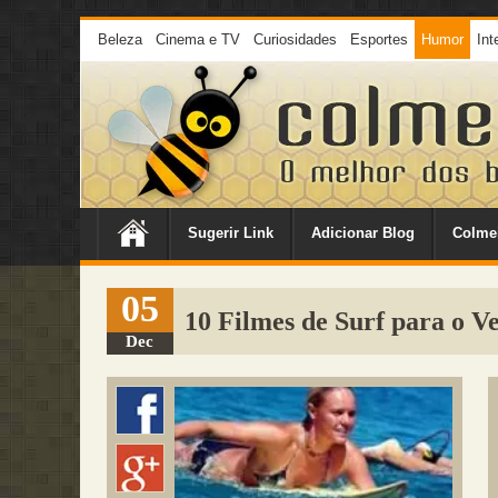
Beleza
Cinema e TV
Curiosidades
Esportes
Humor
Int
Sugerir Link
Adicionar Blog
Colme
05
10 Filmes de Surf para o V
Dec