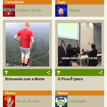
Curiosidades
Jogos
O Buteco da Net
Minilua
Brincando com a Morte
O PirucÃ³ptero
Humor
Humor
Ela tÃ¡ de Xico
GeraLigado