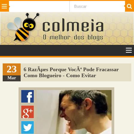
Beleza
Cinema e TV
Curiosidades
Esportes
Humor
Internet
Jogos
NotÃ­cias
Planeta
SaÃºde
Tecnologia
VeÃ­culos
Adulto
Sugerir Link
23
6 RazÃµes Porque VocÃª Pode Fracassar
Como Blogueiro - Como Evitar
Adicionar Blog
Mar
Colmeia Exchange
Perguntas Frequentes
Sobre
Contato