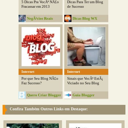
5 Dicas Pra VocÃª NÃ£o
Dicas Para Ter um Blog
Fracassar em 2013
de Sucesso
NegÃ³cios Reais
Dicas Blog WX
Internet
Internet
Por que Seu Blog NÃ£o
Sinais que VocÃª EstÃ¡
Faz Sucesso?
Viciado no Seu Blog
Quero Criar Blogger
Guia Blogger
Confira Também Outros Links em Destaque: