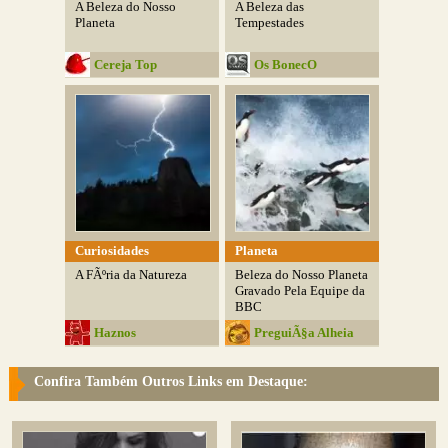
A Beleza do Nosso
A Beleza das
Planeta
Tempestades
Cereja Top
Os BonecO
Curiosidades
Planeta
A FÃºria da Natureza
Beleza do Nosso Planeta
Gravado Pela Equipe da
BBC
Haznos
PreguiÃ§a Alheia
Confira Também Outros Links em Destaque: