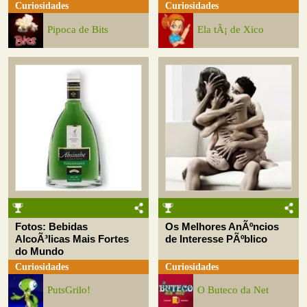
Curiosidades
Curiosidades
Pipoca de Bits
Ela tÃ¡ de Xico
Fotos: Bebidas
Os Melhores AnÃºncios
AlcoÃ³licas Mais Fortes
de Interesse PÃºblico
do Mundo
Curiosidades
Curiosidades
PutsGrilo!
O Buteco da Net