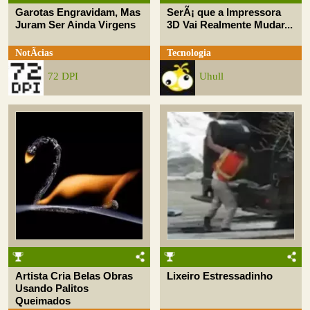
Garotas Engravidam, Mas
SerÃ¡ que a Impressora
Juram Ser Ainda Virgens
3D Vai Realmente Mudar...
NotÃ­cias
Tecnologia
72 DPI
Uhull
Artista Cria Belas Obras
Lixeiro Estressadinho
Usando Palitos
Queimados