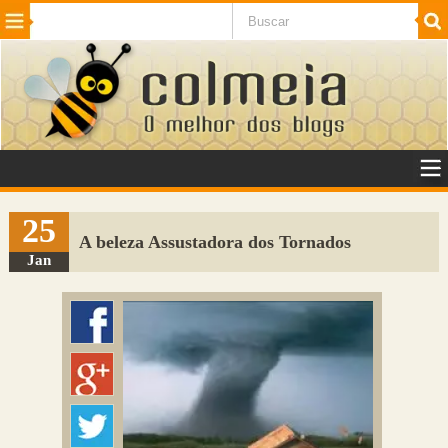
Beleza
Cinema e TV
Curiosidades
Esportes
Humor
Internet
Jogos
NotÃ­cias
Planeta
SaÃºde
Tecnologia
VeÃ­culos
Adulto
Sugerir Link
25
A beleza Assustadora dos Tornados
Adicionar Blog
Jan
Colmeia Exchange
Perguntas Frequentes
Sobre
Contato