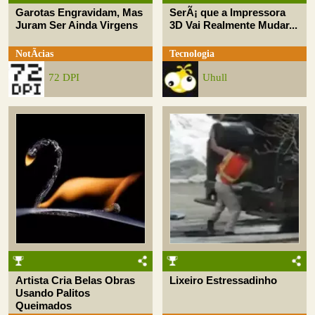
Garotas Engravidam, Mas
SerÃ¡ que a Impressora
Juram Ser Ainda Virgens
3D Vai Realmente Mudar...
NotÃ­cias
Tecnologia
72 DPI
Uhull
Artista Cria Belas Obras
Lixeiro Estressadinho
Usando Palitos
Queimados