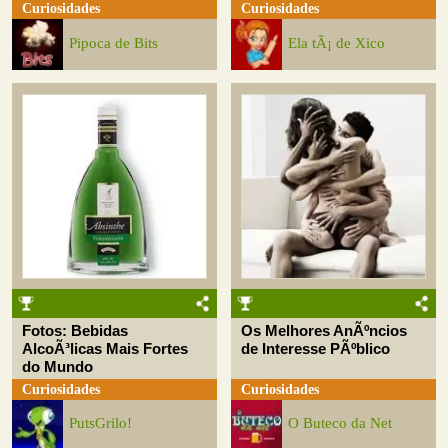
Curiosidades
Curiosidades
Pipoca de Bits
Ela tÃ¡ de Xico
Fotos: Bebidas
Os Melhores AnÃºncios
AlcoÃ³licas Mais Fortes
de Interesse PÃºblico
do Mundo
Curiosidades
Curiosidades
PutsGrilo!
O Buteco da Net