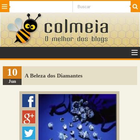
Beleza
Cinema e TV
Curiosidades
Esportes
Humor
Internet
Jogos
NotÃ­cias
Planeta
SaÃºde
Tecnologia
VeÃ­culos
Adulto
Sugerir Link
10
A Beleza dos Diamantes
Adicionar Blog
Jun
Colmeia Exchange
Perguntas Frequentes
Sobre
Contato