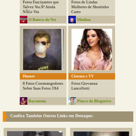
Fotos Fascinantes que
Fotos de Lindas
Talvez VocÃª Ainda
Mulheres de Shortinho
NÃ£o Viu
Curto
O Buteco da Net
Minilua
Humor
Cinema e TV
8 Fatos Constrangedores
Fotos Giovanna
Sobre Suas Fotos 3X4
Lancellotti
Baratonta
Pitaco do Blogueiro
Confira Também Outros Links em Destaque: