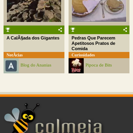
A CalÃ§ada dos Gigantes
Pedras Que Parecem
Apetitosos Pratos de
Comida
NotÃ­cias
Curiosidades
Blog do Ananias
Pipoca de Bits