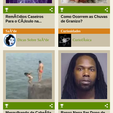
RemÃ©dios Caseiros
Como Ocorrem as Chuvas
Para o CÃ¡lculo na...
de Granizo?
SaÃºde
Curiosidades
Dicas Sobre SaÃºde
CuriofÃ­sica
Mergulhando de CabeÃ§a
Rapaz Nega Ser Dono de