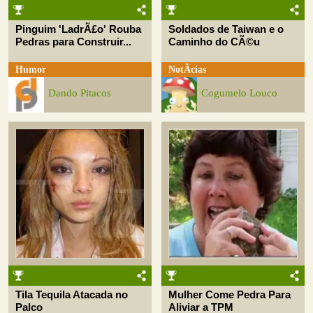
Pinguim 'LadrÃ£o' Rouba
Soldados de Taiwan e o
Pedras para Construir...
Caminho do CÃ©u
Humor
NotÃ­cias
Dando Pitacos
Cogumelo Louco
Tila Tequila Atacada no
Mulher Come Pedra Para
Palco
Aliviar a TPM