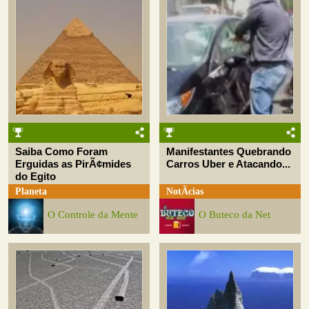
Saiba Como Foram
Manifestantes Quebrando
Erguidas as PirÃ¢mides
Carros Uber e Atacando...
do Egito
Planeta
NotÃ­cias
O Controle da Mente
O Buteco da Net