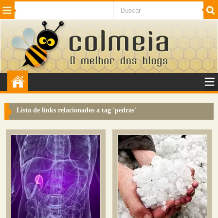
Beleza
Cinema e TV
Curiosidades
Esportes
Humor
Internet
Jogos
NotÃ­cias
Planeta
SaÃºde
Tecnologia
VeÃ­culos
Adulto
Sugerir Link
Lista de links relacionados a tag '
pedras
'
Adicionar Blog
Colmeia Exchange
Perguntas Frequentes
Sobre
Contato