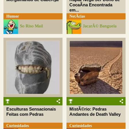
CocaÃ­na Encontrada
em...
Humor
NotÃ­cias
So Riso Mail
JacarÃ© Banguela
Esculturas Sensacionais
MistÃ©rio: Pedras
Feitas com Pedras
Andantes de Death Valley
Curiosidades
Curiosidades