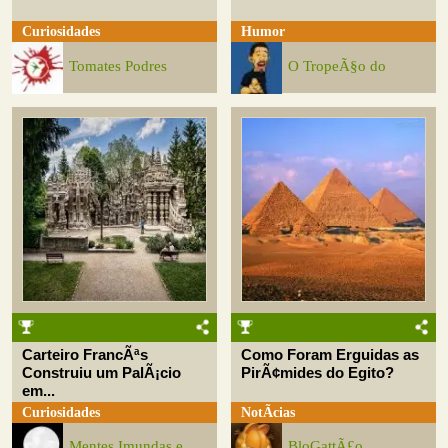
Curiosidades
Humor
Tomates Podres
O TropeÃ§o do
Carteiro FrancÃªs
Como Foram Erguidas as
Construiu um PalÃ¡cio
PirÃ¢mides do Egito?
em...
Curiosidades
NotÃ­cias
Mentes Imundas e
BloGattÃ£o