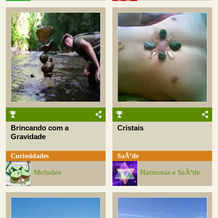
Brincando com a
Cristais
Gravidade
Curiosidades
SaÃºde
Mofudeu
Harmonia e SaÃºde