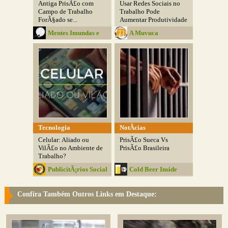
Antiga PrisÃ£o com
Usar Redes Sociais no
Campo de Trabalho
Trabalho Pode
ForÃ§ado se...
Aumentar Produtividade
Mentes Imundas e
A Muvuca
Belas
Tecnologia
NotÃ­cias
Celular: Aliado ou
PrisÃ£o Sueca Vs
VilÃ£o no Ambiente de
PrisÃ£o Brasileira
Trabalho?
PublicitÃ¡rios Social
Cold Beer Inside
Club
Confira Também Outros Links em Destaque: