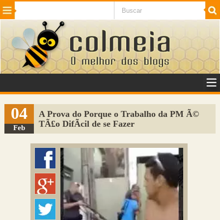
Beleza
Cinema e TV
Curiosidades
Esportes
Humor
Internet
Jogos
NotÃ­cias
Planeta
SaÃºde
Tecnologia
VeÃ­culos
Adulto
Sugerir Link
04
A Prova do Porque o Trabalho da PM Ã©
TÃ£o DifÃ­cil de se Fazer
Adicionar Blog
Feb
Colmeia Exchange
Perguntas Frequentes
Sobre
Contato