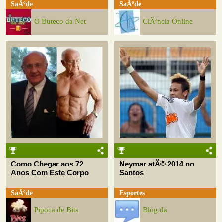
SaÃºde
SaÃºde
O Buteco da Net
CiÃªncia Online
Como Chegar aos 72
Neymar atÃ© 2014 no
Anos Com Este Corpo
Santos
SaÃºde
Esportes
Pipoca de Bits
Blog da