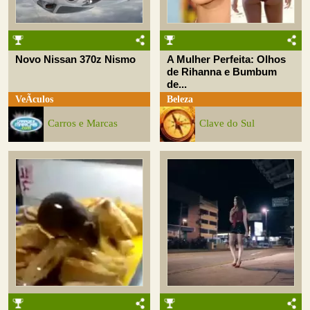
Novo Nissan 370z Nismo
A Mulher Perfeita: Olhos
de Rihanna e Bumbum
de...
VeÃ­culos
Beleza
Carros e Marcas
Clave do Sul