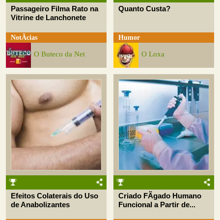
Passageiro Filma Rato na
Quanto Custa?
Vitrine de Lanchonete
NotÃ­cias
Humor
O Buteco da Net
O Loxa
Efeitos Colaterais do Uso
Criado FÃ­gado Humano
de Anabolizantes
Funcional a Partir de...