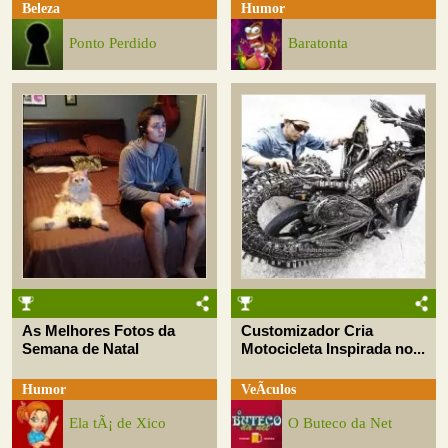
Beleza
Humor
Ponto Perdido
Baratonta
As Melhores Fotos da
Customizador Cria
Semana de Natal
Motocicleta Inspirada no...
Humor
VeÃ­culos
Ela tÃ¡ de Xico
O Buteco da Net