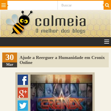
Beleza
Cinema e TV
Curiosidades
Esportes
Humor
Internet
Jogos
NotÃ­cias
Planeta
SaÃºde
Tecnologia
VeÃ­culos
Adulto
Sugerir Link
30
Ajude a Reerguer a Humanidade em Cronix
Online
Adicionar Blog
Mar
Colmeia Exchange
Perguntas Frequentes
Sobre
Contato