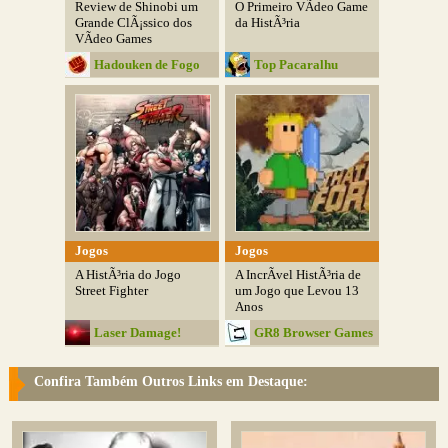
Review de Shinobi um
O Primeiro VÃ­deo Game
Grande ClÃ¡ssico dos
da HistÃ³ria
VÃ­deo Games
Hadouken de Fogo
Top Pacaralhu
Jogos
Jogos
A HistÃ³ria do Jogo
A IncrÃ­vel HistÃ³ria de
Street Fighter
um Jogo que Levou 13
Anos
Laser Damage!
GR8 Browser Games
Confira Também Outros Links em Destaque: