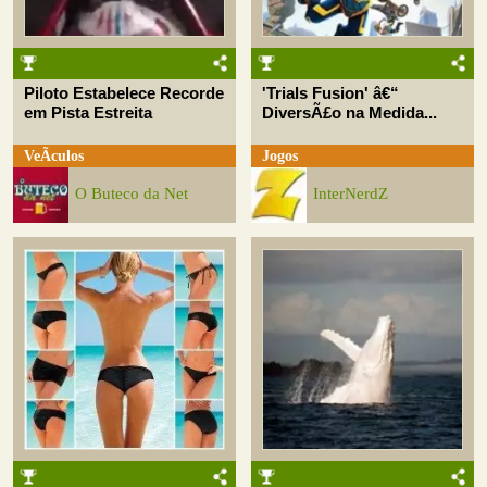
Piloto Estabelece Recorde
'Trials Fusion' â€“
em Pista Estreita
DiversÃ£o na Medida...
VeÃ­culos
Jogos
O Buteco da Net
InterNerdZ