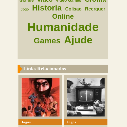
Grande
Video Games
Historia
Colisao
Reerguer
Jogo
Online
Humanidade
Ajude
Games
Links Relacionados
Jogos
Jogos