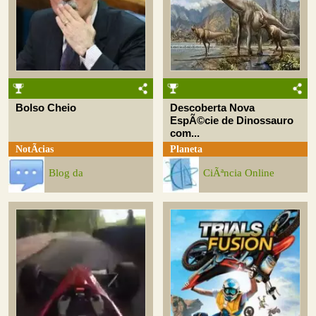
Bolso Cheio
Descoberta Nova
EspÃ©cie de Dinossauro
com...
NotÃ­cias
Planeta
Blog da
CiÃªncia Online