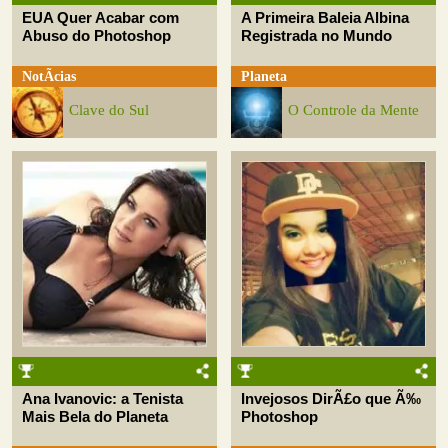
EUA Quer Acabar com
A Primeira Baleia Albina
Abuso do Photoshop
Registrada no Mundo
NotÃ­cias
Planeta
Clave do Sul
O Controle da Mente
Ana Ivanovic: a Tenista
Invejosos DirÃ£o que Ã‰
Mais Bela do Planeta
Photoshop