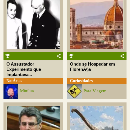
O Assustador
Onde se Hospedar em
Experimento que
FlorenÃ§a
Implantava...
NotÃ­cias
Curiosidades
Minilua
Para Viagem