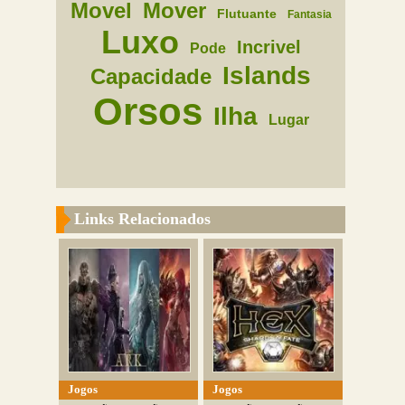
Movel
Mover
Flutuante
Fantasia
Luxo
Incrivel
Pode
Islands
Capacidade
Orsos
Ilha
Lugar
Links Relacionados
Jogos
Jogos