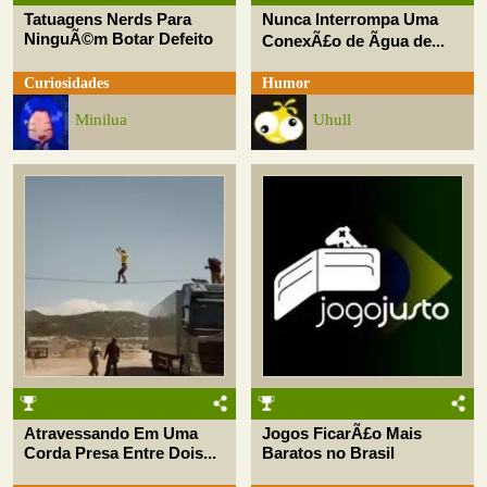
Tatuagens Nerds Para
Nunca Interrompa Uma
NinguÃ©m Botar Defeito
ConexÃ£o de Ãgua de...
Curiosidades
Humor
Minilua
Uhull
Atravessando Em Uma
Jogos FicarÃ£o Mais
Corda Presa Entre Dois...
Baratos no Brasil