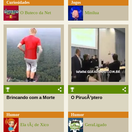
Curiosidades
Jogos
O Buteco da Net
Minilua
Brincando com a Morte
O PirucÃ³ptero
Humor
Humor
Ela tÃ¡ de Xico
GeraLigado