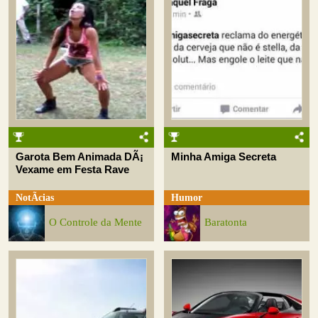
Garota Bem Animada DÃ¡
Minha Amiga Secreta
Vexame em Festa Rave
NotÃ­cias
Humor
O Controle da Mente
Baratonta