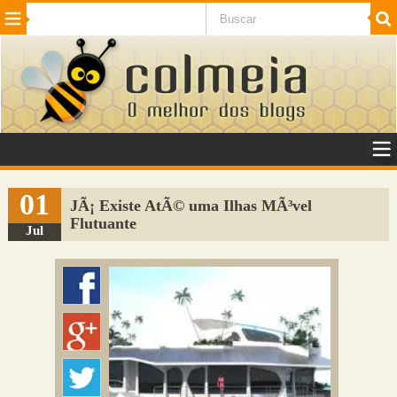
Beleza
Cinema e TV
Curiosidades
Esportes
Humor
Internet
Jogos
NotÃ­cias
Planeta
SaÃºde
Tecnologia
VeÃ­culos
Adulto
Sugerir Link
01
JÃ¡ Existe AtÃ© uma Ilhas MÃ³vel
Flutuante
Adicionar Blog
Jul
Colmeia Exchange
Perguntas Frequentes
Sobre
Contato