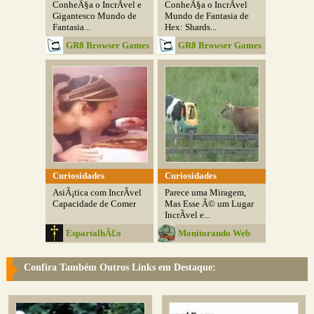
ConheÃ§a o IncrÃ­vel e
ConheÃ§a o IncrÃ­vel
Gigantesco Mundo de
Mundo de Fantasia de
Fantasia...
Hex: Shards...
GR8 Browser Games
GR8 Browser Games
Curiosidades
Curiosidades
AsiÃ¡tica com IncrÃ­vel
Parece uma Miragem,
Capacidade de Comer
Mas Esse Ã© um Lugar
IncrÃ­vel e...
EspartalhÃ£o
Monitorando Web
Confira Também Outros Links em Destaque: