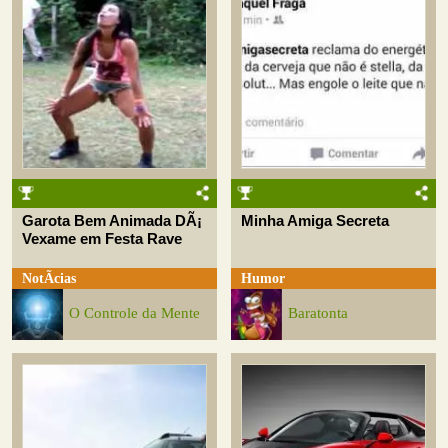
Garota Bem Animada DÃ¡
Minha Amiga Secreta
Vexame em Festa Rave
NotÃ­cias
Humor
O Controle da Mente
Baratonta