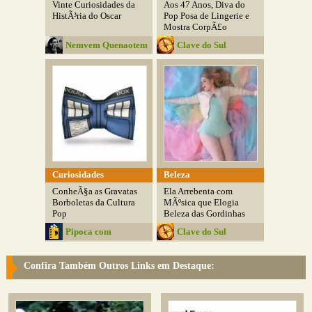
Vinte Curiosidades da
Aos 47 Anos, Diva do
HistÃ³ria do Oscar
Pop Posa de Lingerie e
Mostra CorpÃ£o
Nemvem Quenaotem
Clave do Sul
Curiosidades
Beleza
ConheÃ§a as Gravatas
Ela Arrebenta com
Borboletas da Cultura
MÃºsica que Elogia
Pop
Beleza das Gordinhas
Pipoca com
Clave do Sul
Manteiga
Confira Também Outros Links em Destaque: