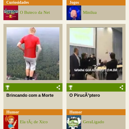
Curiosidades
Jogos
O Buteco da Net
Minilua
Brincando com a Morte
O PirucÃ³ptero
Humor
Humor
Ela tÃ¡ de Xico
GeraLigado