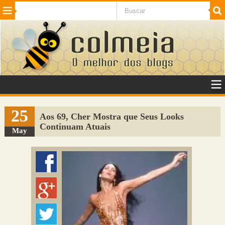
Beleza
Cinema e TV
Curiosidades
Esportes
Humor
Internet
Jogos
NotÃ­cias
Planeta
SaÃºde
Tecnologia
VeÃ­culos
Adulto
Sugerir Link
25
Aos 69, Cher Mostra que Seus Looks
Continuam Atuais
Adicionar Blog
May
Colmeia Exchange
Perguntas Frequentes
Sobre
Contato