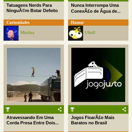
Tatuagens Nerds Para
Nunca Interrompa Uma
NinguÃ©m Botar Defeito
ConexÃ£o de Ãgua de...
Curiosidades
Humor
Minilua
Uhull
Atravessando Em Uma
Jogos FicarÃ£o Mais
Corda Presa Entre Dois...
Baratos no Brasil