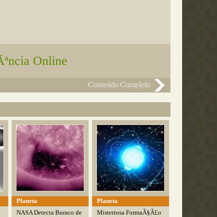
Ãªncia Online
Conteúdo Completo
Planeta
Planeta
NASA Detecta Buraco de
Misteriosa FormaÃ§Ã£o