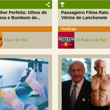
her Perfeita: Olhos de
Passageiro Filma Rato
nna e Bumbum de...
Vitrine de Lanchonete
NotÃ­cias
Clave do Sul
O Buteco da Net