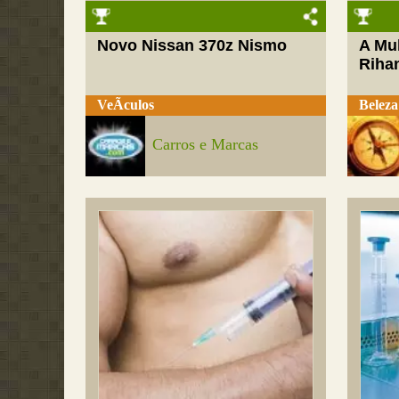
Novo Nissan 370z Nismo
A Mul
Riha
VeÃ­culos
Beleza
Carros e Marcas