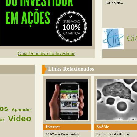
todas as...
Ci
Guia Definitivo do Investidor
Links Relacionados
os
Aprender
Video
ar
Internet
SaÃºde
MÃºsica Para Todos
Como os GlÃ³bulos