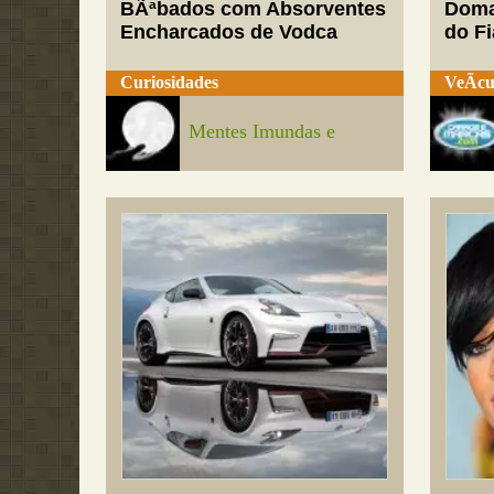
BÃªbados com Absorventes
Doma
Encharcados de Vodca
do Fi
Curiosidades
VeÃ­cu
Mentes Imundas e