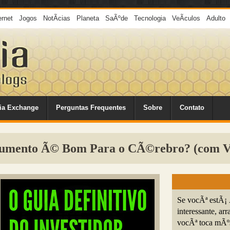
ernet
Jogos
NotÃ­cias
Planeta
SaÃºde
Tecnologia
VeÃ­culos
Adulto
ia Exchange
Perguntas Frequentes
Sobre
Contato
rumento Ã© Bom Para o CÃ©rebro? (com V
Se vocÃª estÃ¡ 
interessante, a
vocÃª toca mÃºs