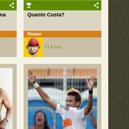
 na
Quanto Custa?
Humor
O Loxa