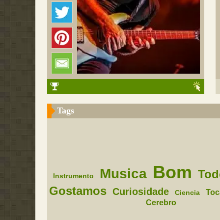
Tags
Bom
Musica
Tod
Instrumento
Gostamos
Curiosidade
Toc
Ciencia
Cerebro