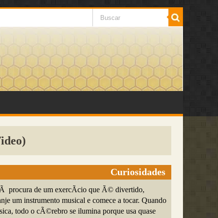
ideo)
Curiosidades
Ã procura de um exercÃ­cio que Ã© divertido,
rranje um instrumento musical e comece a tocar. Quando
ica, todo o cÃ©rebro se ilumina porque usa quase