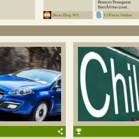
Brancos Perseguem
BactÃ©rias (com...
Dicas Blog WX
CiÃªncia Online