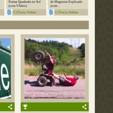
Forma Quadrada no Sol
de Magnetar Explicada
(com VÃ­deo)
(com...
CiÃªncia Online
CiÃªncia Online