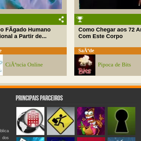
do FÃ­gado Humano
Como Chegar aos 72 A
onal a Partir de...
Com Este Corpo
e
SaÃºde
CiÃªncia Online
Pipoca de Bits
lica
s dos