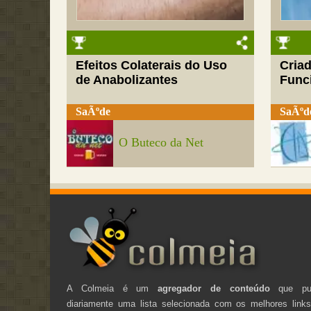
Efeitos Colaterais do Uso
Cria
de Anabolizantes
Funci
SaÃºde
SaÃºd
O Buteco da Net
A Colmeia é um
agregador de conteúdo
que pub
diariamente uma lista selecionada com os melhores link