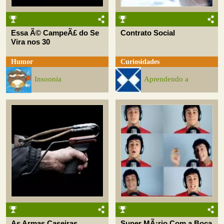
Essa Ã© CampeÃ£ do Se
Contrato Social
Vira nos 30
Humor
Curiosidades
Insoonia
Aprendendo a
As Armas Caseiras
Super MÃ¡rio Com a Boca