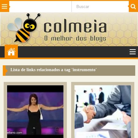
Beleza
Cinema e TV
Curiosidades
Esportes
Humor
Internet
Jogos
NotÃ­cias
Planeta
SaÃºde
Tecnologia
VeÃ­culos
Adulto
Sugerir Link
Lista de links relacionados a tag '
instrumento
'
Adicionar Blog
Colmeia Exchange
Perguntas Frequentes
Sobre
Contato