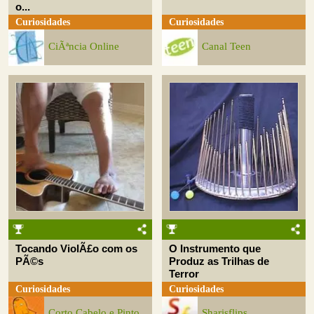
o...
Curiosidades
Curiosidades
CiÃªncia Online
Canal Teen
Tocando ViolÃ£o com os
O Instrumento que
PÃ©s
Produz as Trilhas de
Terror
Curiosidades
Curiosidades
Corto Cabelo e Pinto
Sharisflips