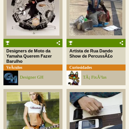
Designers de Moto da
Artista de Rua Dando
Yamaha Querem Fazer
Show de PercussÃ£o
Barulho
VeÃ­culos
Curiosidades
Designer GH
TÃ¡ FixÃ³las