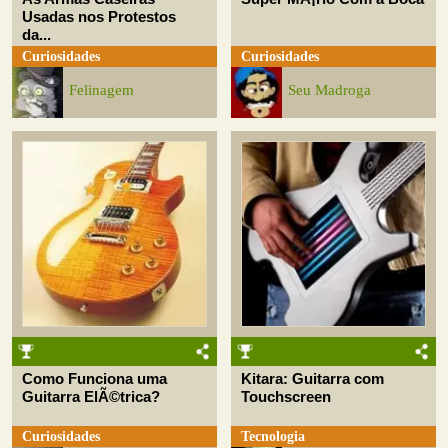
Usadas nos Protestos
da...
Curiosidades
Curiosidades
Felinagem
Seu Madroga
Como Funciona uma
Kitara: Guitarra com
Guitarra ElÃ©trica?
Touchscreen
Curiosidades
Tecnologia