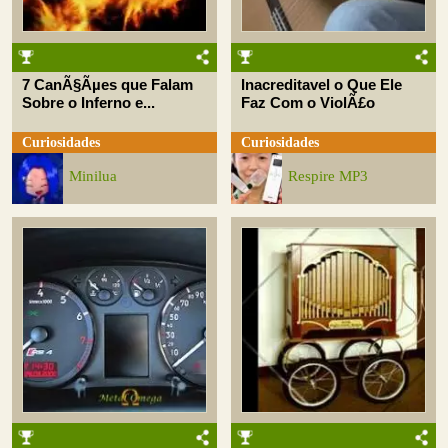
7 CanÃ§Ãµes que Falam
Inacreditavel o Que Ele
Sobre o Inferno e...
Faz Com o ViolÃ£o
Curiosidades
Curiosidades
Minilua
Respire MP3