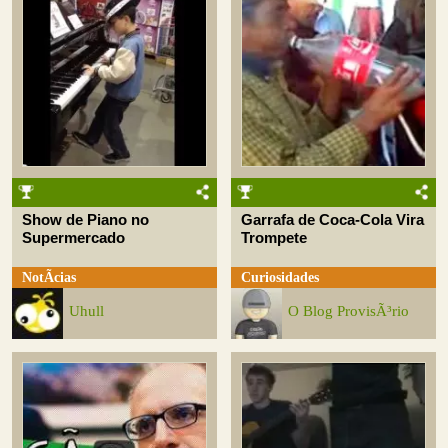
Show de Piano no
Garrafa de Coca-Cola Vira
Supermercado
Trompete
NotÃ­cias
Curiosidades
Uhull
O Blog ProvisÃ³rio