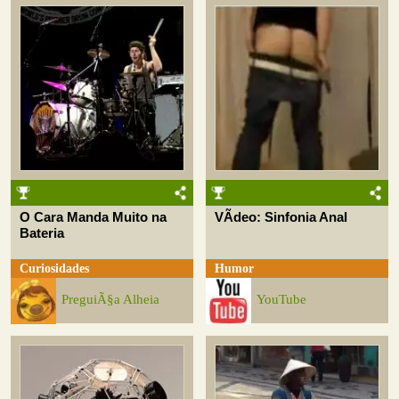
O Cara Manda Muito na
VÃ­deo: Sinfonia Anal
Bateria
Curiosidades
Humor
PreguiÃ§a Alheia
YouTube