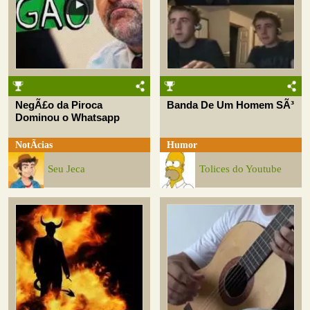
NegÃ£o da Piroca
Banda De Um Homem SÃ³
Dominou o Whatsapp
NotÃ­cias
Humor
Seu Jeca
Tolices do Youtube