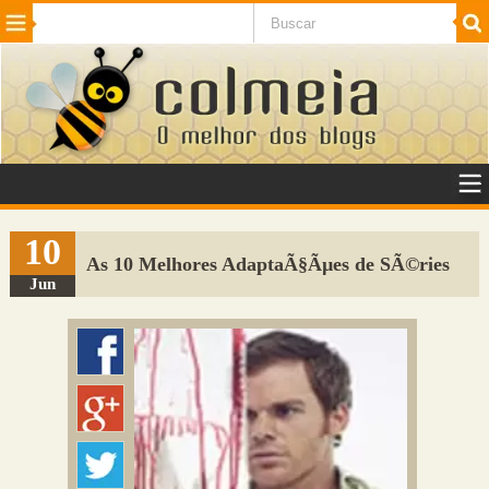
Beleza
Cinema e TV
Curiosidades
Esportes
Humor
Internet
Jogos
NotÃ­cias
Planeta
SaÃºde
Tecnologia
VeÃ­culos
Adulto
Sugerir Link
10
As 10 Melhores AdaptaÃ§Ãµes de SÃ©ries
Adicionar Blog
Jun
Colmeia Exchange
Perguntas Frequentes
Sobre
Contato