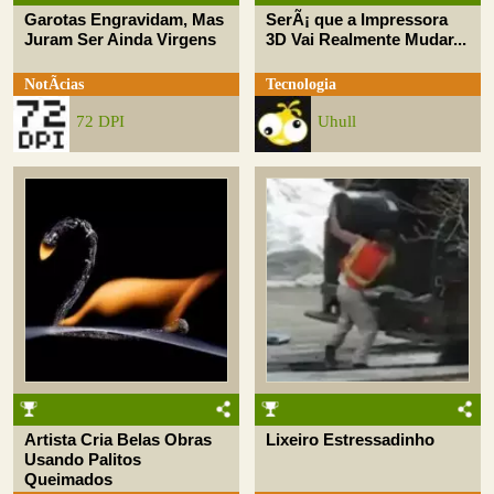
Garotas Engravidam, Mas
SerÃ¡ que a Impressora
Juram Ser Ainda Virgens
3D Vai Realmente Mudar...
NotÃ­cias
Tecnologia
72 DPI
Uhull
Artista Cria Belas Obras
Lixeiro Estressadinho
Usando Palitos
Queimados