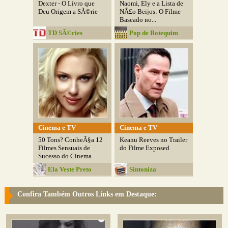
Dexter - O Livro que
Naomi, Ely e a Lista de
Deu Origem a SÃ©rie
NÃ£o Beijos: O Filme
Baseado no...
TD SÃ©ries
Pop de Botequim
Cinema e TV
Cinema e TV
50 Tons? ConheÃ§a 12
Keanu Reeves no Trailer
Filmes Sensuais de
do Filme Exposed
Sucesso do Cinema
Ela Veste Preto
Sintoniza
Confira Também Outros Links em Destaque: