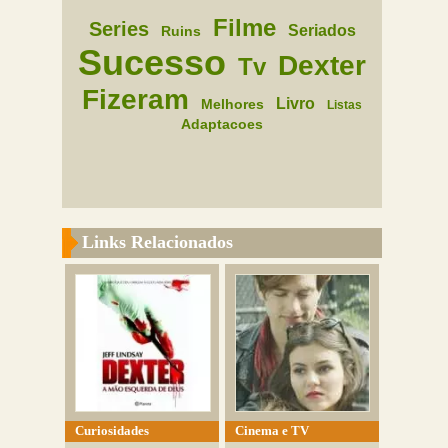
Filme
Series
Seriados
Ruins
Sucesso
Dexter
Tv
Fizeram
Livro
Melhores
Listas
Adaptacoes
Links Relacionados
Curiosidades
Cinema e TV