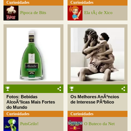
Curiosidades
Curiosidades
Pipoca de Bits
Ela tÃ¡ de Xico
Fotos: Bebidas
Os Melhores AnÃºncios
AlcoÃ³licas Mais Fortes
de Interesse PÃºblico
do Mundo
Curiosidades
Curiosidades
PutsGrilo!
O Buteco da Net