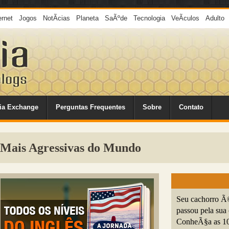
ernet
Jogos
NotÃ­cias
Planeta
SaÃºde
Tecnologia
VeÃ­culos
Adulto
ia Exchange
Perguntas Frequentes
Sobre
Contato
 Mais Agressivas do Mundo
Seu cachorro Ã
passou pela sua
ConheÃ§a as 10