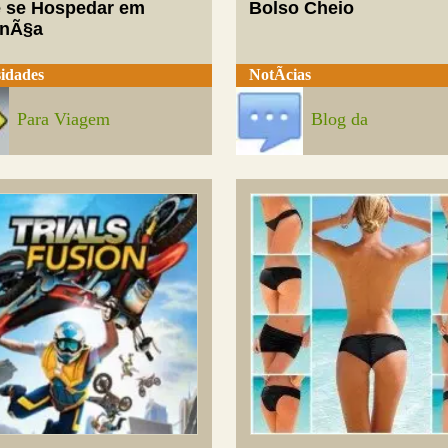
 se Hospedar em
Bolso Cheio
enÃ§a
idades
NotÃ­cias
Para Viagem
Blog da