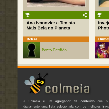
Ana Ivanovic: a Tenista
Inve
Mais Bela do Planeta
Phot
Beleza
Humo
Ponto Perdido
A Colmeia é um
agregador de conteúdo
que pub
diariamente uma lista selecionada com os melhores link