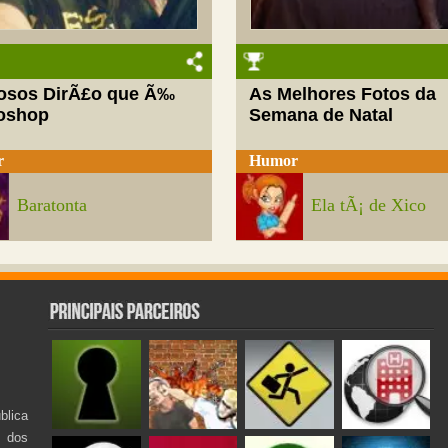
josos DirÃ£o que Ã‰
As Melhores Fotos da
oshop
Semana de Natal
r
Humor
Baratonta
Ela tÃ¡ de Xico
lica
s dos