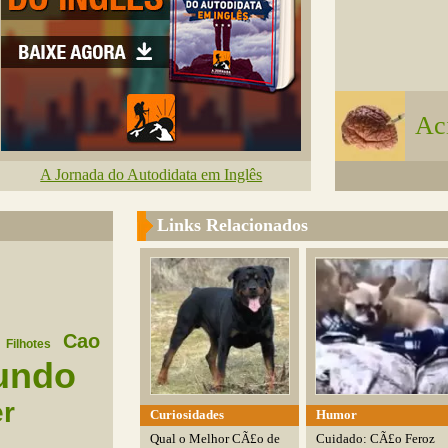
Ac
A Jornada do Autodidata em Inglês
Links Relacionados
Cao
Filhotes
undo
er
Curiosidades
Humor
Qual o Melhor CÃ£o de
Cuidado: CÃ£o Feroz