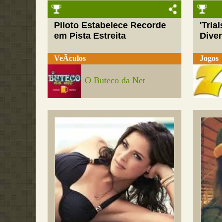
Piloto Estabelece Recorde
'Tria
em Pista Estreita
Dive
VeÃ­culos
Jogos
O Buteco da Net