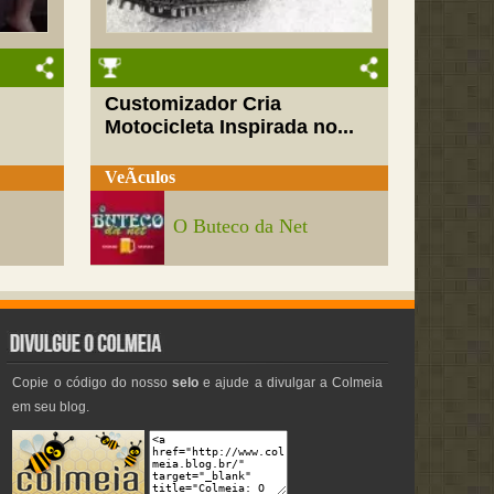
Customizador Cria
Motocicleta Inspirada no...
VeÃ­culos
O Buteco da Net
Copie o código do nosso
selo
e ajude a divulgar a Colmeia
em seu blog.