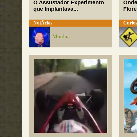
O Assustador Experimento
Onde
que Implantava...
Flor
NotÃ­cias
Curios
Minilua