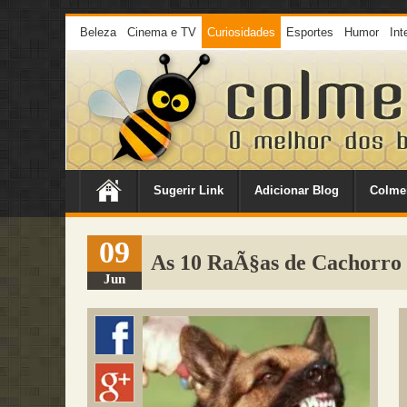
Beleza
Cinema e TV
Curiosidades
Esportes
Humor
Int
Sugerir Link
Adicionar Blog
Colme
09
As 10 RaÃ§as de Cachorro
Jun