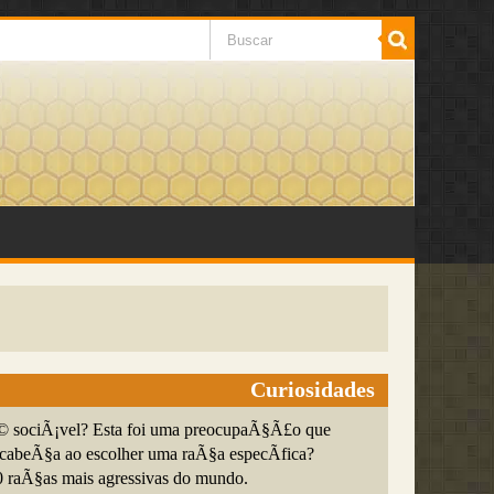
Curiosidades
© sociÃ¡vel? Esta foi uma preocupaÃ§Ã£o que
 cabeÃ§a ao escolher uma raÃ§a especÃ­fica?
 raÃ§as mais agressivas do mundo.