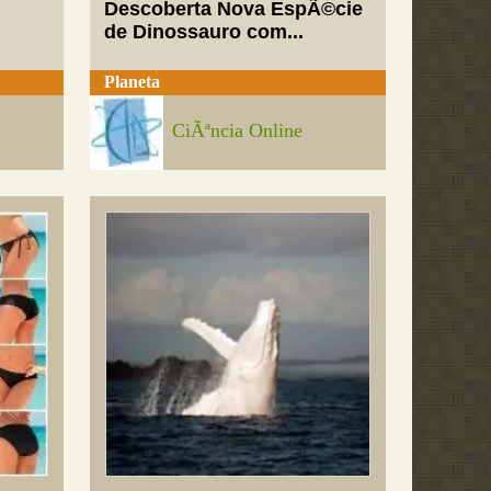
Descoberta Nova EspÃ©cie
de Dinossauro com...
Planeta
CiÃªncia Online