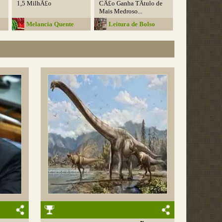
1,5 MilhÃ£o
CÃ£o Ganha TÃ­tulo de
Mais Medroso...
Melancia Quente
Leitura de Bolso