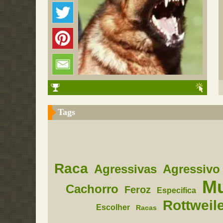
Tags
Raca
Agressivas
Agressivo
M
Cachorro
Feroz
Especifica
Rottweil
Escolher
Racas