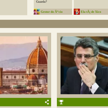
Guarda?
Gestor do Ã“cio
Ela tÃ¡ de Xico