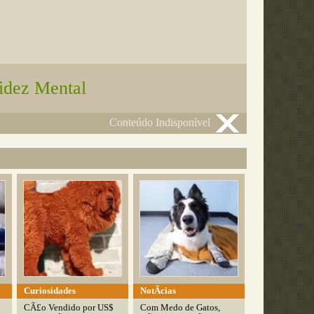
idez Mental
Conteúdo Indisponível
Curiosidades
NotÃ­cias
CÃ£o Vendido por US$
Com Medo de Gatos,