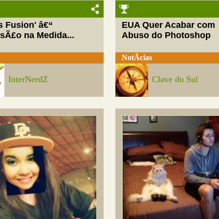
ls Fusion' â€“
EUA Quer Acabar com
rsÃ£o na Medida...
Abuso do Photoshop
NotÃ­cias
InterNerdZ
Clave do Sul