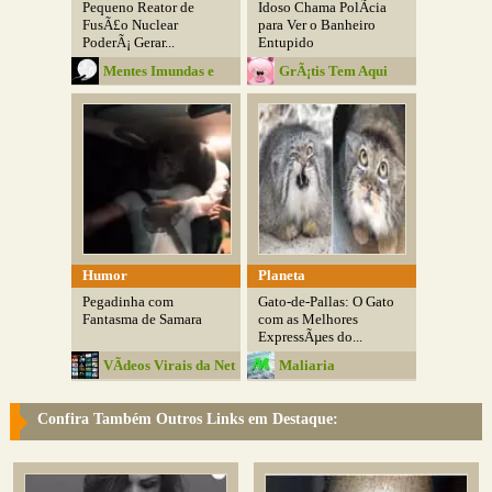
Pequeno Reator de
Idoso Chama PolÃ­cia
FusÃ£o Nuclear
para Ver o Banheiro
PoderÃ¡ Gerar...
Entupido
Mentes Imundas e
GrÃ¡tis Tem Aqui
Belas
Humor
Planeta
Pegadinha com
Gato-de-Pallas: O Gato
Fantasma de Samara
com as Melhores
ExpressÃµes do...
VÃ­deos Virais da Net
Maliaria
Confira Também Outros Links em Destaque: