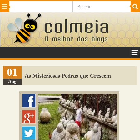
Beleza
Cinema e TV
Curiosidades
Esportes
Humor
Internet
Jogos
NotÃ­cias
Planeta
SaÃºde
Tecnologia
VeÃ­culos
Adulto
Sugerir Link
01
As Misteriosas Pedras que Crescem
Adicionar Blog
Aug
Colmeia Exchange
Perguntas Frequentes
Sobre
Contato