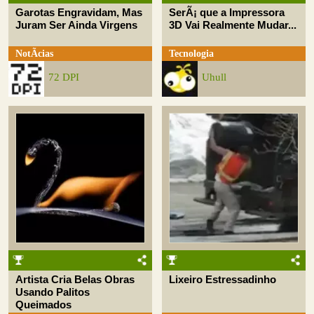
Garotas Engravidam, Mas
SerÃ¡ que a Impressora
Juram Ser Ainda Virgens
3D Vai Realmente Mudar...
NotÃ­cias
Tecnologia
72 DPI
Uhull
Artista Cria Belas Obras
Lixeiro Estressadinho
Usando Palitos
Queimados