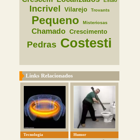
Estao
Incrivel
Vilarejo
Trovants
Pequeno
Misteriosas
Chamado
Crescimento
Costesti
Pedras
Links Relacionados
Tecnologia
Humor