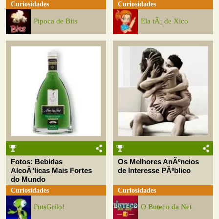
Curiosidades
Curiosidades
Pipoca de Bits
Ela tÃ¡ de Xico
Fotos: Bebidas
Os Melhores AnÃºncios
AlcoÃ³licas Mais Fortes
de Interesse PÃºblico
do Mundo
Curiosidades
Curiosidades
PutsGrilo!
O Buteco da Net